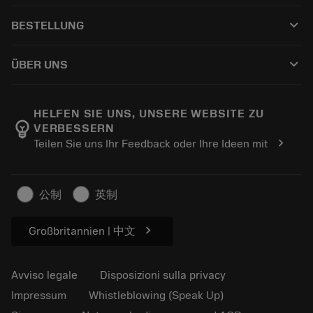
Servizio clienti
Riciclaggio
keyboard_arrow_down
BESTELLUNG
Distributori e specialisti
Ricondizionamento
Come acquistare
Guide e tutorial
Tailor Made
keyboard_arrow_down
ÜBER UNS
Ordine
Calcolatrici e app
Informazioni su Sandvik Coromant
Restituisci
Cataloghi e manuali
Benessere manifatturiero
Traccia il tuo ordine
HELFEN SIE UNS, UNSERE WEBSITE ZU
emoji_objects
VERBESSERN
Carriera
Fai un preventivo
chevron_right
Teilen Sie uns Ihr Feedback oder Ihre Ideen mit
Business sostenibile
Articoli
Per pressa
公制
英制
chevron_right
Großbritannien | 中文
Avviso legale
Disposizioni sulla privacy
Impressum
Whistleblowing (Speak Up)