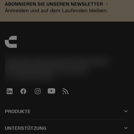
chevron_right
ABONNIEREN SIE UNSEREN NEWSLETTER
Anmelden und auf dem Laufenden bleiben.
Sandvik Tooling Deutschland GmbH -
Geschäftsbereich Coromant
phone
+4921141873489
keyboard_arrow_down
PRODUKTE
Tutti gli utensili
keyboard_arrow_down
UNTERSTÜTZUNG
Tutti i software