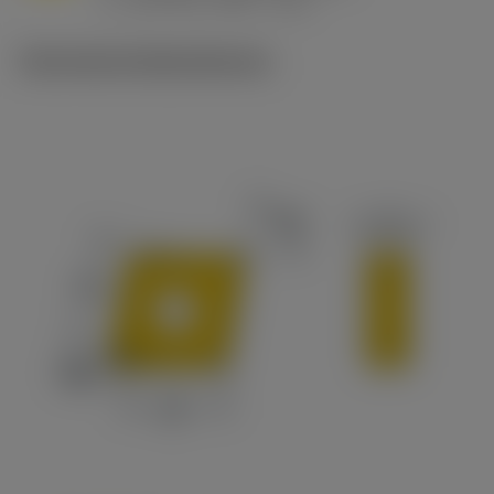
v
215 sfm (295 - 170)
c
Technische Illustrationen