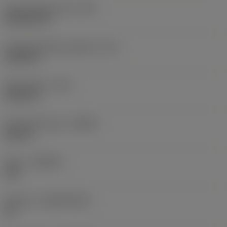
Schneidplattenform
(SC)
Rhombic 80
Schneidenlänge, begrenzt
(LE)
0,6986 in
Eckenradius
(RE)
0,0625 in
Schneidrichtung
(HAND)
Neutral
Sorte
(GRADE)
235
Substrat
(SUBSTRATE)
HC