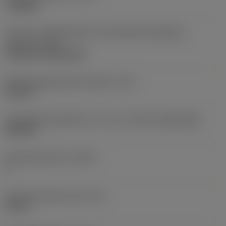
roughing
Code für die Montageart der Wendeschneidplatte
(metrisch)
(IFS)
Cylindrical fixing hole
Befestigungslochdurchmesser
(D1)
0,312 in
Schneidplattengröße und -form
(CUTINT_SIZESHAPE)
CN1906
Schneidenanzahl
(CEDC)
2
Eingeschriebener Kreis
(IC)
0,75 in