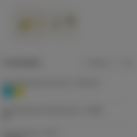
Produktdaten
Metrisch
Zoll
Werkstoffklassifizierung Stufe 1
(TMC1ISO)
P
M
Herstellerbezeichnung Spanbrecher
(CBMD)
HR
Bearbeitungstyp
(CTPT)