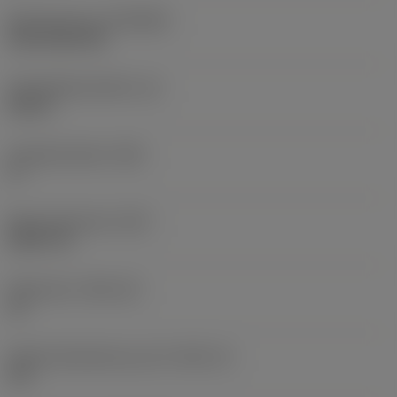
Beschichtung
(COATING)
CVD TiCN+TiN
Schneidkantenhöhe
(S)
0,25 in
Hauptfreiwinkel
(AN)
0 °
Masse (Gewicht)
(WT)
0,0577 lb
Plattensitz
(SSC_M)
19
Plattensitzkodierung, Zoll
(SSC_N)
3/4