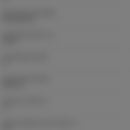
Beschichtung
(COATING)
CVD TiCN+TiN
Schneidkantenhöhe
(S)
0,25 in
Hauptfreiwinkel
(AN)
0 °
Masse (Gewicht)
(WT)
0,0577 lb
Plattensitz
(SSC_M)
19
Plattensitzkodierung, Zoll
(SSC_N)
3/4