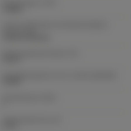
Bearbeitungstyp
(CTPT)
roughing
Code für die Montageart der Wendeschneidplatte
(metrisch)
(IFS)
Cylindrical fixing hole
Befestigungslochdurchmesser
(D1)
0,312 in
Schneidplattengröße und -form
(CUTINT_SIZESHAPE)
CN1906
Schneidenanzahl
(CEDC)
2
Eingeschriebener Kreis
(IC)
0,75 in