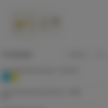
Produktdaten
Metrisch
Zoll
Werkstoffklassifizierung Stufe 1
(TMC1ISO)
P
M
Herstellerbezeichnung Spanbrecher
(CBMD)
HR