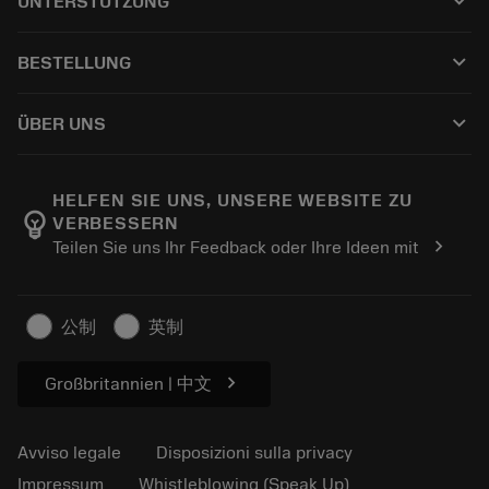
keyboard_arrow_down
UNTERSTÜTZUNG
Tutti i software
Servizio clienti
Riciclaggio
keyboard_arrow_down
BESTELLUNG
Distributori e specialisti
Ricondizionamento
Come acquistare
Guide e tutorial
Tailor Made
keyboard_arrow_down
ÜBER UNS
Ordine
Calcolatrici e app
Informazioni su Sandvik Coromant
Restituisci
Cataloghi e manuali
Benessere manifatturiero
Traccia il tuo ordine
HELFEN SIE UNS, UNSERE WEBSITE ZU
emoji_objects
VERBESSERN
Carriera
Fai un preventivo
chevron_right
Teilen Sie uns Ihr Feedback oder Ihre Ideen mit
Business sostenibile
Articoli
Per pressa
公制
英制
chevron_right
Großbritannien | 中文
Avviso legale
Disposizioni sulla privacy
Impressum
Whistleblowing (Speak Up)