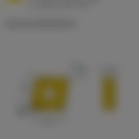
h
0.032 in/r (0.02 - 0.043)
ex
v
215 sfm (295 - 170)
c
Technische Illustrationen