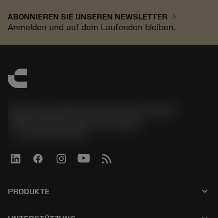
chevron_right
ABONNIEREN SIE UNSEREN NEWSLETTER
Anmelden und auf dem Laufenden bleiben.
Sandvik Tooling Deutschland GmbH -
Geschäftsbereich Coromant
phone
+4921141873489
keyboard_arrow_down
PRODUKTE
Tutti gli utensili