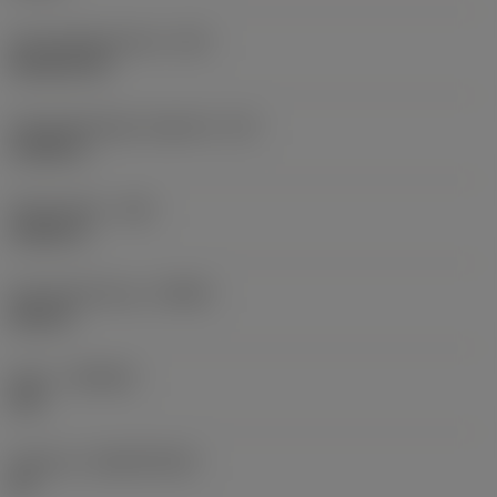
Schneidplattenform
(SC)
Rhombic 80
Schneidenlänge, begrenzt
(LE)
0,6986 in
Eckenradius
(RE)
0,0625 in
Schneidrichtung
(HAND)
Neutral
Sorte
(GRADE)
235
Substrat
(SUBSTRATE)
HC