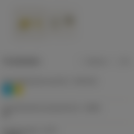
Produktdaten
Metrisch
Zoll
Werkstoffklassifizierung Stufe 1
(TMC1ISO)
P
M
Herstellerbezeichnung Spanbrecher
(CBMD)
HR
Bearbeitungstyp
(CTPT)