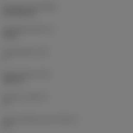
Beschichtung
(COATING)
CVD TiCN+TiN
Schneidkantenhöhe
(S)
0,25 in
Hauptfreiwinkel
(AN)
0 °
Masse (Gewicht)
(WT)
0,0577 lb
Plattensitz
(SSC_M)
19
Plattensitzkodierung, Zoll
(SSC_N)
3/4