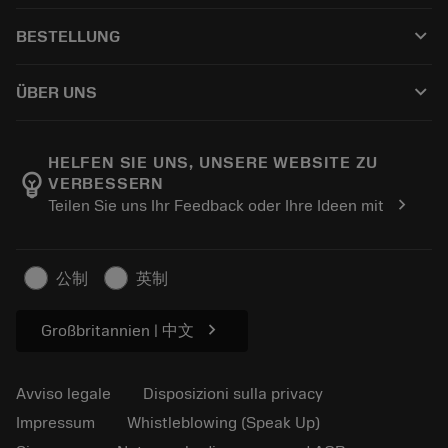
Servizio clienti
Riciclaggio
keyboard_arrow_down
BESTELLUNG
Distributori e specialisti
Ricondizionamento
Come acquistare
Guide e tutorial
Tailor Made
keyboard_arrow_down
ÜBER UNS
Ordine
Calcolatrici e app
Informazioni su Sandvik Coromant
Restituisci
Cataloghi e manuali
Benessere manifatturiero
Traccia il tuo ordine
HELFEN SIE UNS, UNSERE WEBSITE ZU
emoji_objects
VERBESSERN
Carriera
Fai un preventivo
chevron_right
Teilen Sie uns Ihr Feedback oder Ihre Ideen mit
Business sostenibile
Articoli
Per pressa
公制
英制
chevron_right
Großbritannien | 中文
Avviso legale
Disposizioni sulla privacy
Impressum
Whistleblowing (Speak Up)