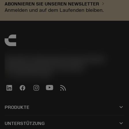
chevron_right
ABONNIEREN SIE UNSEREN NEWSLETTER
Anmelden und auf dem Laufenden bleiben.
Sandvik Tooling Deutschland GmbH -
Geschäftsbereich Coromant
phone
+4921141873489
keyboard_arrow_down
PRODUKTE
Tutti gli utensili
keyboard_arrow_down
UNTERSTÜTZUNG
Tutti i software