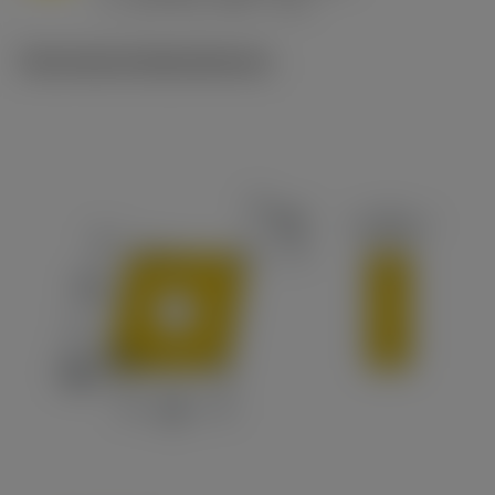
v
215 sfm (295 - 170)
c
Technische Illustrationen