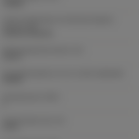
roughing
Code für die Montageart der Wendeschneidplatte
(metrisch)
(IFS)
Cylindrical fixing hole
Befestigungslochdurchmesser
(D1)
0,312 in
Schneidplattengröße und -form
(CUTINT_SIZESHAPE)
CN1906
Schneidenanzahl
(CEDC)
2
Eingeschriebener Kreis
(IC)
0,75 in