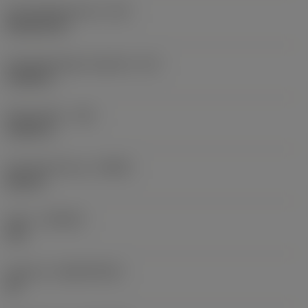
Schneidplattenform
(SC)
Rhombic 80
Schneidenlänge, begrenzt
(LE)
0,6986 in
Eckenradius
(RE)
0,0625 in
Schneidrichtung
(HAND)
Neutral
Sorte
(GRADE)
235
Substrat
(SUBSTRATE)
HC