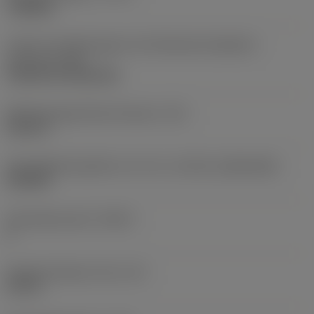
roughing
Code für die Montageart der Wendeschneidplatte
(metrisch)
(IFS)
Cylindrical fixing hole
Befestigungslochdurchmesser
(D1)
0,312 in
Schneidplattengröße und -form
(CUTINT_SIZESHAPE)
CN1906
Schneidenanzahl
(CEDC)
2
Eingeschriebener Kreis
(IC)
0,75 in