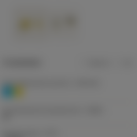
Produktdaten
Metrisch
Zoll
Werkstoffklassifizierung Stufe 1
(TMC1ISO)
P
M
Herstellerbezeichnung Spanbrecher
(CBMD)
HR
Bearbeitungstyp
(CTPT)