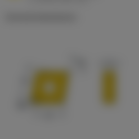
v
215 sfm (295 - 170)
c
Technische Illustrationen