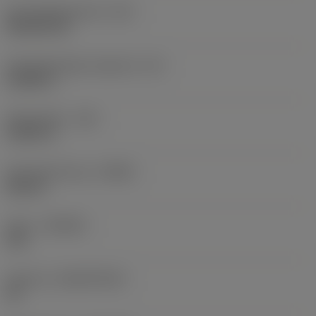
Schneidplattenform
(SC)
Rhombic 80
Schneidenlänge, begrenzt
(LE)
0,6986 in
Eckenradius
(RE)
0,0625 in
Schneidrichtung
(HAND)
Neutral
Sorte
(GRADE)
235
Substrat
(SUBSTRATE)
HC