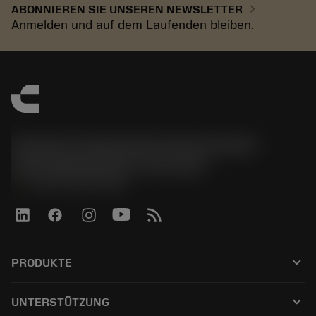
chevron_right
ABONNIEREN SIE UNSEREN NEWSLETTER
Anmelden und auf dem Laufenden bleiben.
Sandvik Tooling Deutschland GmbH -
Geschäftsbereich Coromant
phone
+4921141873489
keyboard_arrow_down
PRODUKTE
Tutti gli utensili
keyboard_arrow_down
UNTERSTÜTZUNG
Tutti i software