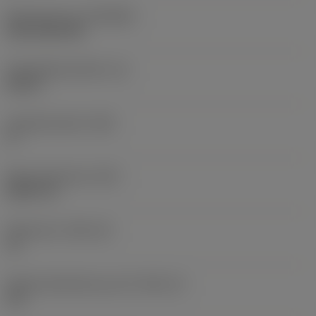
Beschichtung
(COATING)
CVD TiCN+TiN
Schneidkantenhöhe
(S)
0,25 in
Hauptfreiwinkel
(AN)
0 °
Masse (Gewicht)
(WT)
0,0577 lb
Plattensitz
(SSC_M)
19
Plattensitzkodierung, Zoll
(SSC_N)
3/4