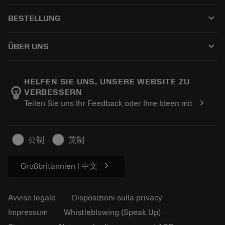
Servizio clienti
Riciclaggio
keyboard_arrow_down
BESTELLUNG
Distributori e specialisti
Ricondizionamento
Come acquistare
Guide e tutorial
Tailor Made
keyboard_arrow_down
ÜBER UNS
Ordine
Calcolatrici e app
Informazioni su Sandvik Coromant
Restituisci
Cataloghi e manuali
Benessere manifatturiero
Traccia il tuo ordine
HELFEN SIE UNS, UNSERE WEBSITE ZU
emoji_objects
VERBESSERN
Carriera
Fai un preventivo
chevron_right
Teilen Sie uns Ihr Feedback oder Ihre Ideen mit
Business sostenibile
Articoli
Per pressa
公制
英制
chevron_right
Großbritannien | 中文
Avviso legale
Disposizioni sulla privacy
Impressum
Whistleblowing (Speak Up)