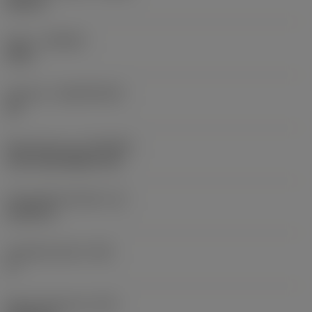
Neutral
Sorte
(GRADE)
2015
Substrat
(SUBSTRATE)
HC
Beschichtung
(COATING)
CVD TiCN+Al2O3+TiN
Schneidkantenhöhe
(S)
0,1875 in
Hauptfreiwinkel
(AN)
0 °
Masse (Gewicht)
(WT)