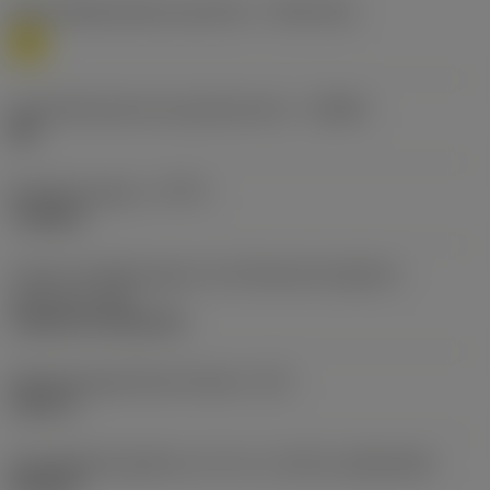
Werkstoffklassifizierung Stufe 1
(TMC1ISO)
M
Herstellerbezeichnung Spanbrecher
(CBMD)
MR
Bearbeitungstyp
(CTPT)
roughing
Code für die Montageart der Wendeschneidplatte
(metrisch)
(IFS)
Cylindrical fixing hole
Befestigungslochdurchmesser
(D1)
0,203 in
Schneidplattengröße und -form
(CUTINT_SIZESHAPE)
SN1204