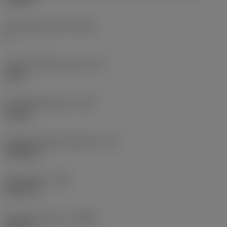
Schneidenanzahl
(CEDC)
8
Eingeschriebener Kreis
(IC)
0,5 in
Schneidplattenform
(SC)
Square
Schneidenlänge, begrenzt
(LE)
0,4685 in
Eckenradius
(RE)
0,0313 in
Schneidrichtung
(HAND)