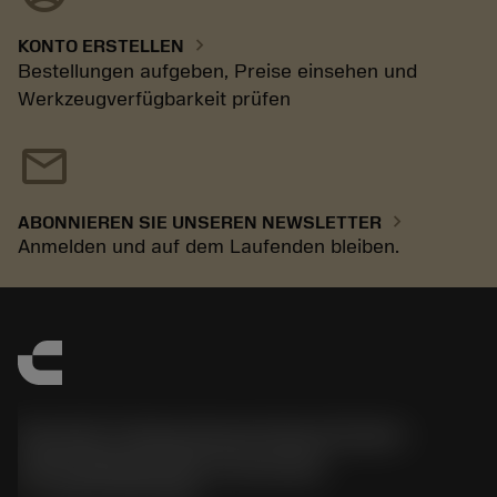
chevron_right
KONTO ERSTELLEN
Bestellungen aufgeben, Preise einsehen und
Werkzeugverfügbarkeit prüfen
mail
chevron_right
ABONNIEREN SIE UNSEREN NEWSLETTER
Anmelden und auf dem Laufenden bleiben.
Sandvik Tooling Deutschland GmbH -
Geschäftsbereich Coromant
phone