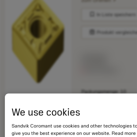
zum Drehen
bookmark
In Liste speichern
balance
Produkt vergleich
Listenpreis:
16.10 EUR
Nicht lieferbar
Packungsmenge: 10
ISO: SNMG 12 04 08-
MR 2015
We use cookies
Material ID: 5750136
EAN: 10979124
Sandvik Coromant use cookies and other technologies t
ANSI: SNMG 432-MR
give you the best experience on our website. Read more