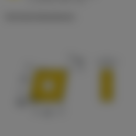
v
215 sfm (295 - 170)
c
Technische Illustrationen