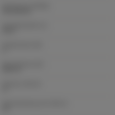
Beschichtung
(COATING)
CVD TiCN+TiN
Schneidkantenhöhe
(S)
0,25 in
Hauptfreiwinkel
(AN)
0 °
Masse (Gewicht)
(WT)
0,0577 lb
Plattensitz
(SSC_M)
19
Plattensitzkodierung, Zoll
(SSC_N)
3/4