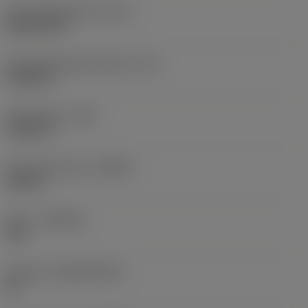
Schneidplattenform
(SC)
Rhombic 80
Schneidenlänge, begrenzt
(LE)
0,6986 in
Eckenradius
(RE)
0,0625 in
Schneidrichtung
(HAND)
Neutral
Sorte
(GRADE)
235
Substrat
(SUBSTRATE)
HC