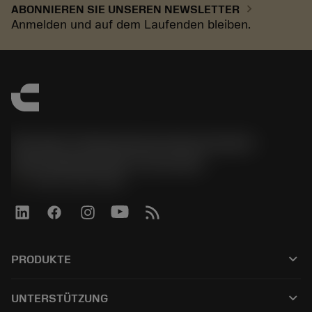
chevron_right
ABONNIEREN SIE UNSEREN NEWSLETTER
Anmelden und auf dem Laufenden bleiben.
Sandvik Tooling Deutschland GmbH -
Geschäftsbereich Coromant
phone
+4921141873489
keyboard_arrow_down
PRODUKTE
Tutti gli utensili
keyboard_arrow_down
UNTERSTÜTZUNG
Tutti i software