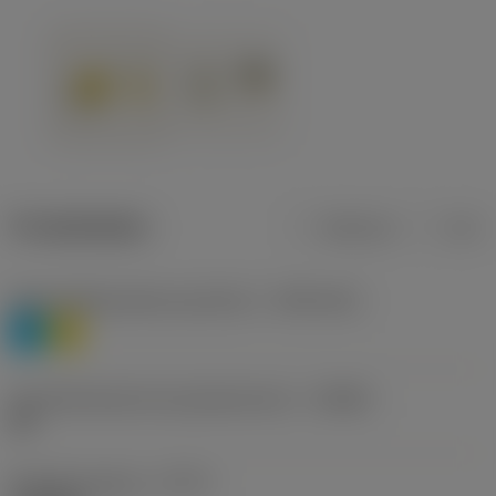
Produktdaten
Metrisch
Zoll
Werkstoffklassifizierung Stufe 1
(TMC1ISO)
P
M
Herstellerbezeichnung Spanbrecher
(CBMD)
HR
Bearbeitungstyp
(CTPT)