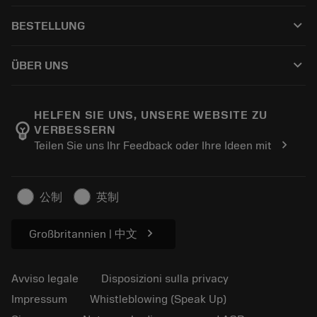
Servizio clienti
Riciclaggio
keyboard_arrow_down
BESTELLUNG
Distributori e specialisti
Ricondizionamento
Come acquistare
Guide e tutorial
Tailor Made
keyboard_arrow_down
ÜBER UNS
Ordine
Calcolatrici e app
Informazioni su Sandvik Coromant
Restituisci
Cataloghi e manuali
Benessere manifatturiero
Traccia il tuo ordine
HELFEN SIE UNS, UNSERE WEBSITE ZU
emoji_objects
VERBESSERN
Carriera
Fai un preventivo
chevron_right
Teilen Sie uns Ihr Feedback oder Ihre Ideen mit
Business sostenibile
Articoli
Per pressa
公制
英制
chevron_right
Großbritannien | 中文
Avviso legale
Disposizioni sulla privacy
Impressum
Whistleblowing (Speak Up)