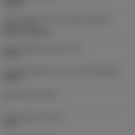
roughing
Code für die Montageart der Wendeschneidplatte
(metrisch)
(IFS)
Cylindrical fixing hole
Befestigungslochdurchmesser
(D1)
0,312 in
Schneidplattengröße und -form
(CUTINT_SIZESHAPE)
CN1906
Schneidenanzahl
(CEDC)
2
Eingeschriebener Kreis
(IC)
0,75 in