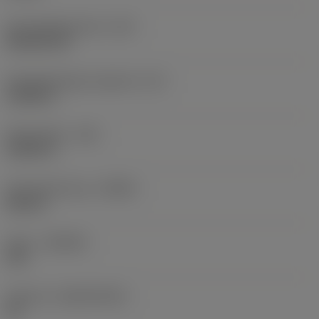
Schneidplattenform
(SC)
Rhombic 80
Schneidenlänge, begrenzt
(LE)
0,6986 in
Eckenradius
(RE)
0,0625 in
Schneidrichtung
(HAND)
Neutral
Sorte
(GRADE)
235
Substrat
(SUBSTRATE)
HC