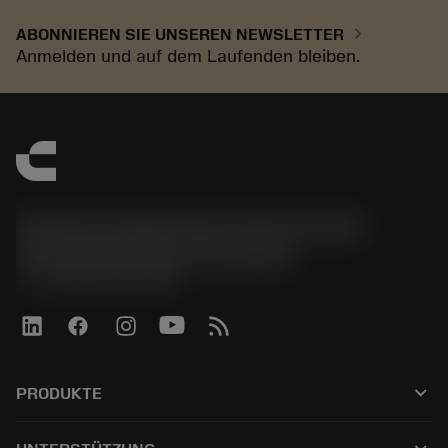
chevron_right
ABONNIEREN SIE UNSEREN NEWSLETTER
Anmelden und auf dem Laufenden bleiben.
Sandvik Tooling Deutschland GmbH -
Geschäftsbereich Coromant
phone
+4921141873489
keyboard_arrow_down
PRODUKTE
Tutti gli utensili