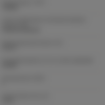
Bearbeitungstyp
(CTPT)
roughing
Code für die Montageart der Wendeschneidplatte
(metrisch)
(IFS)
Cylindrical fixing hole
Befestigungslochdurchmesser
(D1)
0,312 in
Schneidplattengröße und -form
(CUTINT_SIZESHAPE)
CN1906
Schneidenanzahl
(CEDC)
2
Eingeschriebener Kreis
(IC)
0,75 in