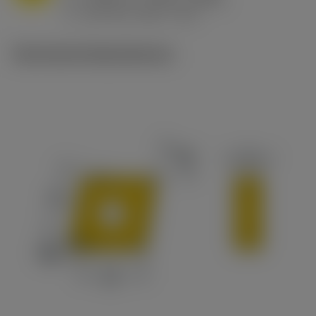
h
0.032 in/r (0.02 - 0.043)
ex
v
215 sfm (295 - 170)
c
Technische Illustrationen