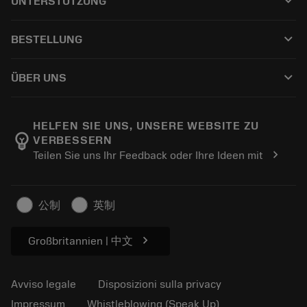
keyboard_arrow_down
UNTERSTÜTZUNG
Tutti i software
Servizio clienti
Riciclaggio
keyboard_arrow_down
BESTELLUNG
Distributori e specialisti
Ricondizionamento
Come acquistare
Guide e tutorial
Tailor Made
keyboard_arrow_down
ÜBER UNS
Ordine
Calcolatrici e app
Informazioni su Sandvik Coromant
Restituisci
Cataloghi e manuali
Benessere manifatturiero
Traccia il tuo ordine
HELFEN SIE UNS, UNSERE WEBSITE ZU
emoji_objects
VERBESSERN
Carriera
Fai un preventivo
chevron_right
Teilen Sie uns Ihr Feedback oder Ihre Ideen mit
Business sostenibile
Articoli
Per pressa
公制
英制
chevron_right
Großbritannien | 中文
Avviso legale
Disposizioni sulla privacy
Impressum
Whistleblowing (Speak Up)