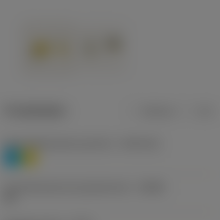
Produktdaten
Metrisch
Zoll
Werkstoffklassifizierung Stufe 1
(TMC1ISO)
P
M
Herstellerbezeichnung Spanbrecher
(CBMD)
HR