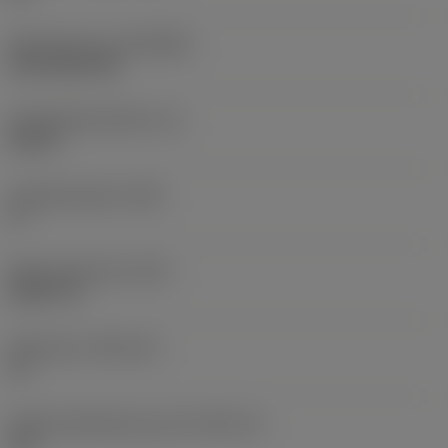
Beschichtung
(COATING)
CVD TiCN+TiN
Schneidkantenhöhe
(S)
0,25 in
Hauptfreiwinkel
(AN)
0 °
Masse (Gewicht)
(WT)
0,0577 lb
Plattensitz
(SSC_M)
19
Plattensitzkodierung, Zoll
(SSC_N)
3/4