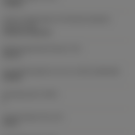
roughing
Code für die Montageart der Wendeschneidplatte
(metrisch)
(IFS)
Cylindrical fixing hole
Befestigungslochdurchmesser
(D1)
0,312 in
Schneidplattengröße und -form
(CUTINT_SIZESHAPE)
CN1906
Schneidenanzahl
(CEDC)
2
Eingeschriebener Kreis
(IC)
0,75 in