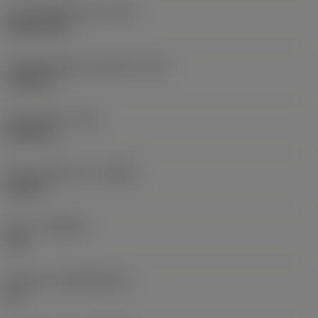
Schneidplattenform
(SC)
Rhombic 80
Schneidenlänge, begrenzt
(LE)
0,6986 in
Eckenradius
(RE)
0,0625 in
Schneidrichtung
(HAND)
Neutral
Sorte
(GRADE)
235
Substrat
(SUBSTRATE)
HC