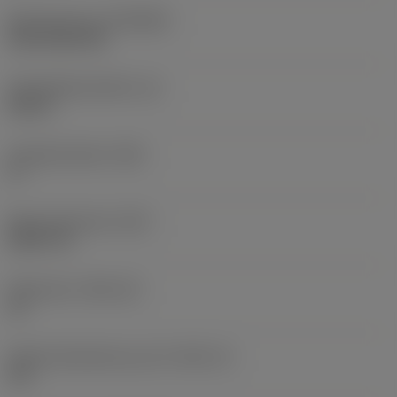
Beschichtung
(COATING)
CVD TiCN+TiN
Schneidkantenhöhe
(S)
0,25 in
Hauptfreiwinkel
(AN)
0 °
Masse (Gewicht)
(WT)
0,0577 lb
Plattensitz
(SSC_M)
19
Plattensitzkodierung, Zoll
(SSC_N)
3/4