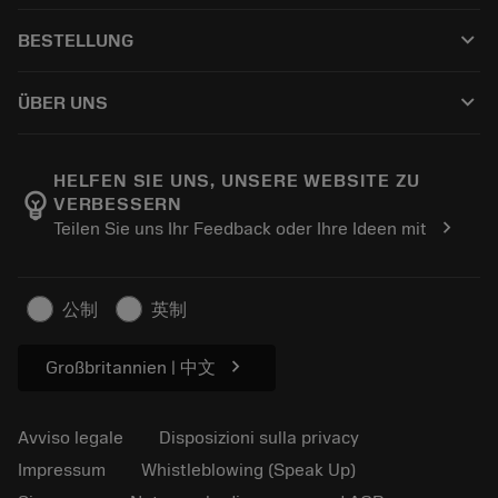
Servizio clienti
Riciclaggio
keyboard_arrow_down
BESTELLUNG
Distributori e specialisti
Ricondizionamento
Come acquistare
Guide e tutorial
Tailor Made
keyboard_arrow_down
ÜBER UNS
Ordine
Calcolatrici e app
Informazioni su Sandvik Coromant
Restituisci
Cataloghi e manuali
Benessere manifatturiero
Traccia il tuo ordine
HELFEN SIE UNS, UNSERE WEBSITE ZU
emoji_objects
VERBESSERN
Carriera
Fai un preventivo
chevron_right
Teilen Sie uns Ihr Feedback oder Ihre Ideen mit
Business sostenibile
Articoli
Per pressa
公制
英制
chevron_right
Großbritannien | 中文
Avviso legale
Disposizioni sulla privacy
Impressum
Whistleblowing (Speak Up)