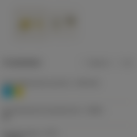
Produktdaten
Metrisch
Zoll
Werkstoffklassifizierung Stufe 1
(TMC1ISO)
P
M
Herstellerbezeichnung Spanbrecher
(CBMD)
HR
Bearbeitungstyp
(CTPT)