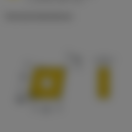
v
215 sfm (295 - 170)
c
Technische Illustrationen