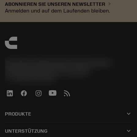
chevron_right
ABONNIEREN SIE UNSEREN NEWSLETTER
Anmelden und auf dem Laufenden bleiben.
Sandvik Tooling Deutschland GmbH -
Geschäftsbereich Coromant
phone
+4921141873489
keyboard_arrow_down
PRODUKTE
Tutti gli utensili
keyboard_arrow_down
UNTERSTÜTZUNG
Tutti i software