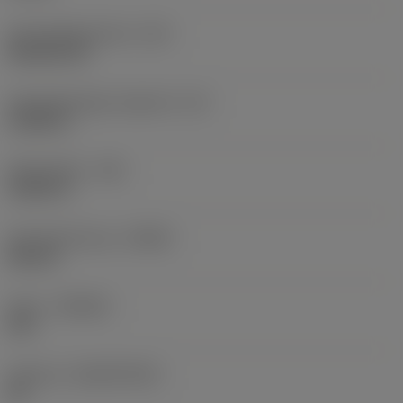
Schneidplattenform
(SC)
Rhombic 80
Schneidenlänge, begrenzt
(LE)
0,6986 in
Eckenradius
(RE)
0,0625 in
Schneidrichtung
(HAND)
Neutral
Sorte
(GRADE)
235
Substrat
(SUBSTRATE)
HC