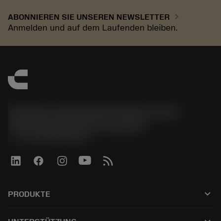
chevron_right
ABONNIEREN SIE UNSEREN NEWSLETTER
Anmelden und auf dem Laufenden bleiben.
Sandvik Tooling Deutschland GmbH -
Geschäftsbereich Coromant
phone
+4921141873489
keyboard_arrow_down
PRODUKTE
Tutti gli utensili