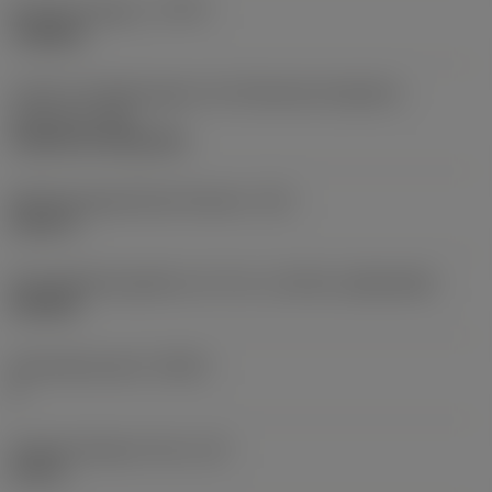
Bearbeitungstyp
(CTPT)
roughing
Code für die Montageart der Wendeschneidplatte
(metrisch)
(IFS)
Cylindrical fixing hole
Befestigungslochdurchmesser
(D1)
0,312 in
Schneidplattengröße und -form
(CUTINT_SIZESHAPE)
CN1906
Schneidenanzahl
(CEDC)
2
Eingeschriebener Kreis
(IC)
0,75 in