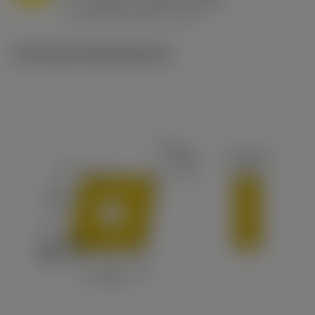
h
0.032 in/r (0.02 - 0.043)
ex
v
215 sfm (295 - 170)
c
Technische Illustrationen