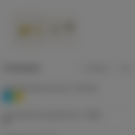
Produktdaten
Metrisch
Zoll
Werkstoffklassifizierung Stufe 1
(TMC1ISO)
P
M
Herstellerbezeichnung Spanbrecher
(CBMD)
HR