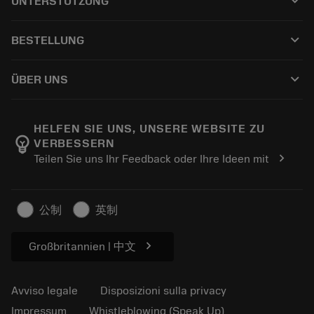
keyboard_arrow_down
UNTERSTÜTZUNG
Tutti i software
Servizio clienti
Riciclaggio
keyboard_arrow_down
BESTELLUNG
Distributori e specialisti
Ricondizionamento
Come acquistare
Guide e tutorial
Tailor Made
keyboard_arrow_down
ÜBER UNS
Ordine
Calcolatrici e app
Informazioni su Sandvik Coromant
Restituisci
Cataloghi e manuali
Benessere manifatturiero
Traccia il tuo ordine
HELFEN SIE UNS, UNSERE WEBSITE ZU
emoji_objects
VERBESSERN
Carriera
Fai un preventivo
chevron_right
Teilen Sie uns Ihr Feedback oder Ihre Ideen mit
Business sostenibile
Articoli
Per pressa
公制
英制
chevron_right
Großbritannien | 中文
Avviso legale
Disposizioni sulla privacy
Impressum
Whistleblowing (Speak Up)