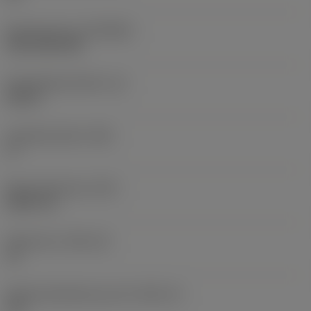
Beschichtung
(COATING)
CVD TiCN+TiN
Schneidkantenhöhe
(S)
0,25 in
Hauptfreiwinkel
(AN)
0 °
Masse (Gewicht)
(WT)
0,0577 lb
Plattensitz
(SSC_M)
19
Plattensitzkodierung, Zoll
(SSC_N)
3/4