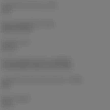
Gewindetoleranzklasse
(TCTR)
6HX
Basis-Standardgruppe
(BSG)
DIN 2174 (374)
Nutzlänge
(LU)
45 mm
Anschluss Maschinenseite
(ADINTMS)
Tap shank DIN -metric: 16.00 x 12.00
Herstellerbezeichnung Spanbrecher
(CBMD)
NM
Sorte
(GRADE)
N1PC