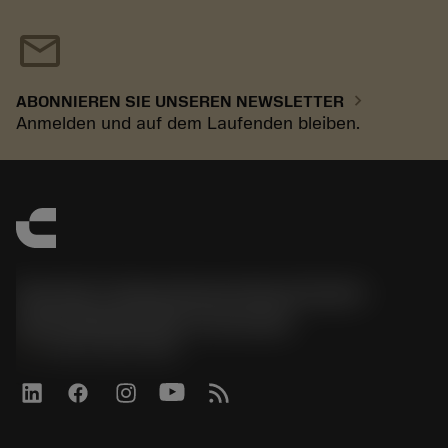
mail
chevron_right
ABONNIEREN SIE UNSEREN NEWSLETTER
Anmelden und auf dem Laufenden bleiben.
Sandvik Tooling Deutschland GmbH -
Geschäftsbereich Coromant
phone
+4921141873489