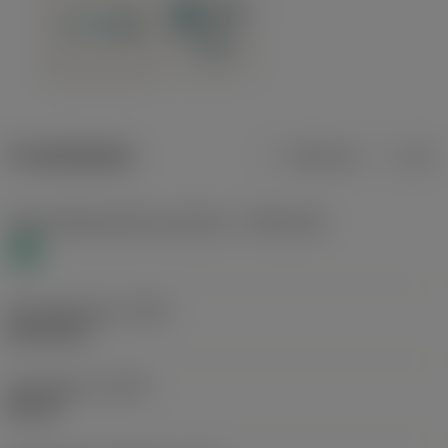
Produktdaten
Metrisch
Zoll
Werkstoffklassifizierung Stufe 1
(TMC1ISO)
N
Gewindegrösse
(TDZ)
MF 20x1.5
Gewindeart
(THFT)
MF 60°