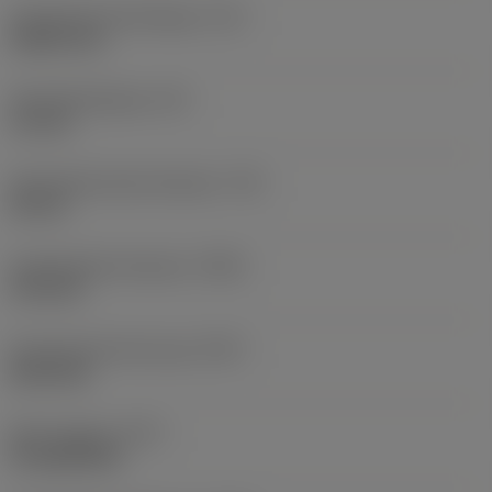
Gewindeanschnittlänge
(TCL)
2,8412 mm
Gewindesteigung
(TP)
1,5 mm
Gewindenenndurchmesser
(TD)
20 mm
Ausgangsdurchmesser
(PHD)
19,3 mm
Premachined hole type
(PHT)
blind hole
Bohrungstyp
(HTY)
through/blind