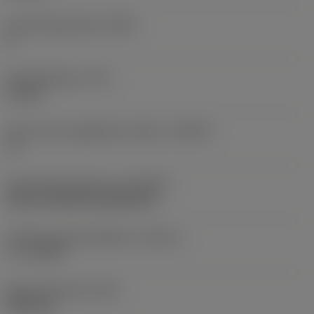
Anzahl Spankanäle
(NOF)
8
Gewindelänge
(THL)
15 mm
Nach hinten abgeflachte Zähne
(THBTP)
Ja
Schneidteilausführung
(CPDSC)
with serrated thread pitches
Ausführung Gewindefase
(THCHT)
C = 2-3xTP
Masse (Gewicht)
(WT)
0,031 kg