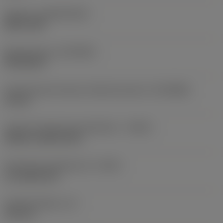
Substrat
(SUBSTRATE)
HSS-E-PM
Beschichtung
(COATING)
PVD AlCrN
Aufnahmedurchmesser, Maschinenseite
(DCONMS)
16 mm
Code für Kühlschmierstoffzufuhr
(CNSC)
without coolant entry
Kühlschmierstoffaustritt
(CXSC)
no coolant exit
Funktionslänge
(LF)
125 mm