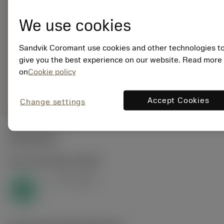
EAN:
We use cookies
7323227412726
ANSI: T400-
Sandvik Coromant use cookies and other technologies t
NM101DB-
give you the best experience on our website. Read more
M20X150N1PC
on
Cookie policy
Generische
deployed_code
3D-Modell anzeigen
remove
add
Darstellung
shopping_cart
In den
Accept Cookies
Change settings
Startwerte
N1.3.C.AG
,
Härte: 90 HB
v
55 m/min
c
N