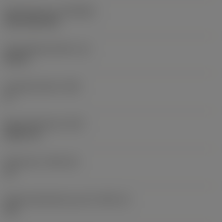
Beschichtung
(COATING)
CVD TiCN+TiN
Schneidkantenhöhe
(S)
0,25 in
Hauptfreiwinkel
(AN)
0 °
Masse (Gewicht)
(WT)
0,0577 lb
Plattensitz
(SSC_M)
19
Plattensitzkodierung, Zoll
(SSC_N)
3/4