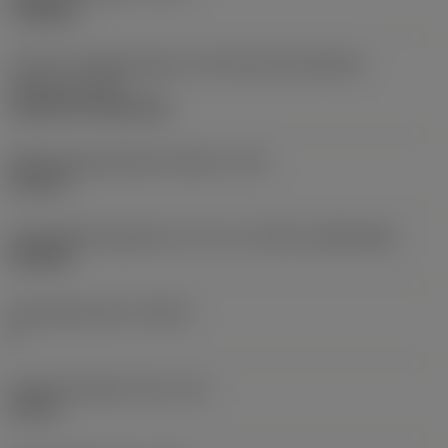
roughing
Code für die Montageart der Wendeschneidplatte
(metrisch)
(IFS)
Cylindrical fixing hole
Befestigungslochdurchmesser
(D1)
0,312 in
Schneidplattengröße und -form
(CUTINT_SIZESHAPE)
CN1906
Schneidenanzahl
(CEDC)
2
Eingeschriebener Kreis
(IC)
0,75 in