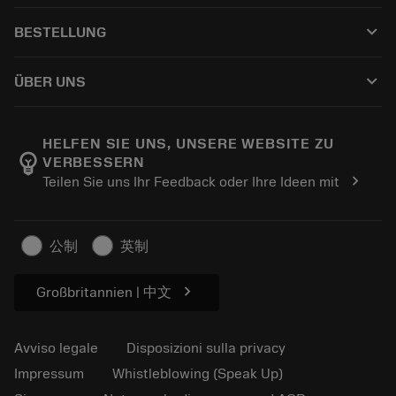
Servizio clienti
Riciclaggio
keyboard_arrow_down
BESTELLUNG
Distributori e specialisti
Ricondizionamento
Come acquistare
Guide e tutorial
Tailor Made
keyboard_arrow_down
ÜBER UNS
Ordine
Calcolatrici e app
Informazioni su Sandvik Coromant
Restituisci
Cataloghi e manuali
Benessere manifatturiero
Traccia il tuo ordine
HELFEN SIE UNS, UNSERE WEBSITE ZU
emoji_objects
VERBESSERN
Carriera
Fai un preventivo
chevron_right
Teilen Sie uns Ihr Feedback oder Ihre Ideen mit
Business sostenibile
Articoli
Per pressa
公制
英制
chevron_right
Großbritannien | 中文
Avviso legale
Disposizioni sulla privacy
Impressum
Whistleblowing (Speak Up)