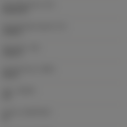
Schneidplattenform
(SC)
Rhombic 80
Schneidenlänge, begrenzt
(LE)
0,6986 in
Eckenradius
(RE)
0,0625 in
Schneidrichtung
(HAND)
Neutral
Sorte
(GRADE)
235
Substrat
(SUBSTRATE)
HC