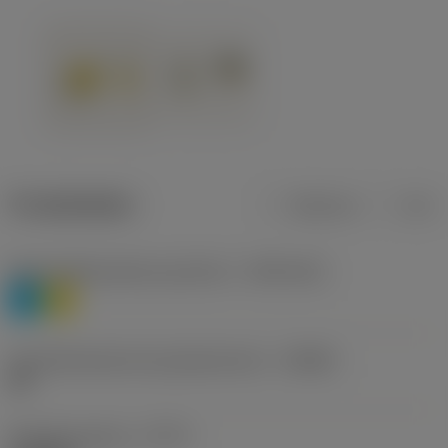
Produktdaten
Metrisch
Zoll
Werkstoffklassifizierung Stufe 1
(TMC1ISO)
P
M
Herstellerbezeichnung Spanbrecher
(CBMD)
HR
Bearbeitungstyp
(CTPT)