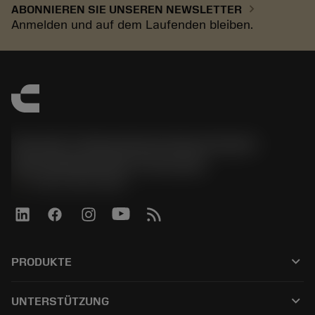
chevron_right
ABONNIEREN SIE UNSEREN NEWSLETTER
Anmelden und auf dem Laufenden bleiben.
Sandvik Tooling Deutschland GmbH -
Geschäftsbereich Coromant
phone
+4921141873489
keyboard_arrow_down
PRODUKTE
Tutti gli utensili
keyboard_arrow_down
UNTERSTÜTZUNG
Tutti i software