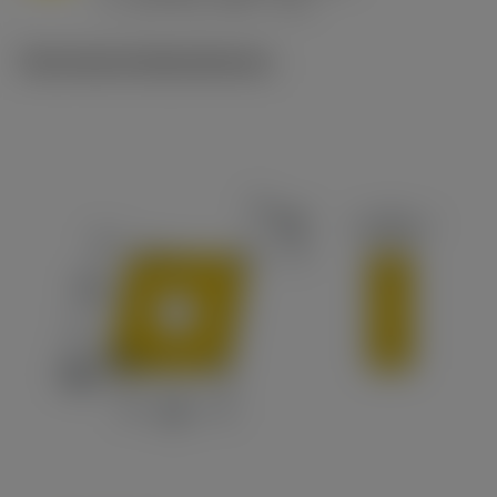
v
215 sfm (295 - 170)
c
Technische Illustrationen