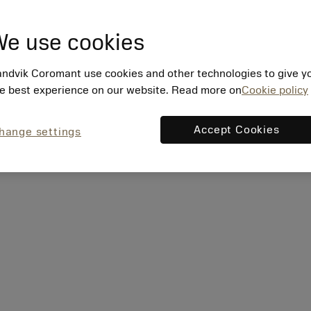
e use cookies
ndvik Coromant use cookies and other technologies to give y
e best experience on our website. Read more on
Cookie policy
Accept Cookies
hange settings