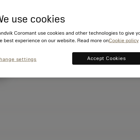
e use cookies
ndvik Coromant use cookies and other technologies to give y
e best experience on our website. Read more on
Cookie policy
Accept Cookies
hange settings
(IFS)
des