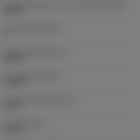
Schneidplattengröße und -form
(CUTINT_SIZESHAPE)
TP0902
Schneidenanzahl
(CEDC)
3
Eingeschriebener Kreis
(IC)
0,2188 in
Schneidplattenform
(SC)
Triangular
Schneidenlänge, begrenzt
(LE)
0,374 in
Eckenradius
(RE)
0,0156 in