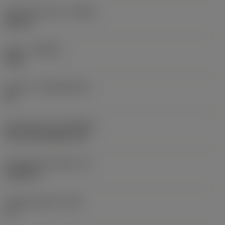
Schneidrichtung
(HAND)
Neutral
Sorte
(GRADE)
4325
Substrat
(SUBSTRATE)
HC
Beschichtung
(COATING)
CVD TiCN+Al2O3+TiN
Schneidkantenhöhe
(S)
0,0938 in
Hauptfreiwinkel
(AN)
11 °