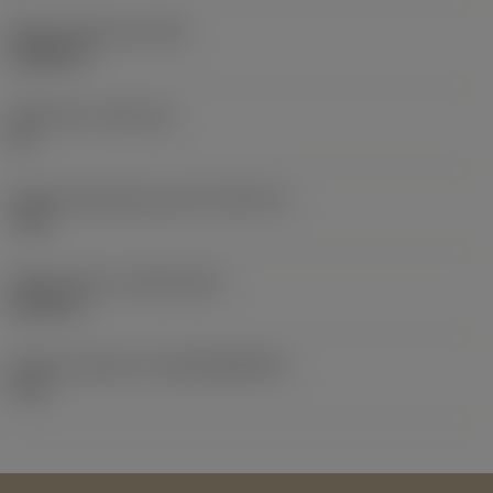
Masse (Gewicht)
(WT)
0,0009 lb
Plattensitz
(SSC_M)
09
Plattensitzkodierung, Zoll
(SSC_N)
7/32
Release date
(ValFrom20)
24.09.13
Release-Paket-ID
(RELEASEPACK)
13.2