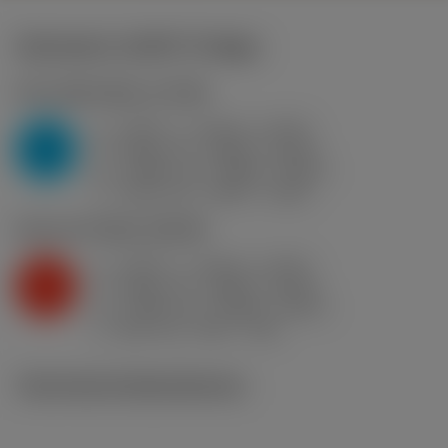
Startwerte
(KAPR
91 deg
)
P2.1.Z.AN
,
Härte: 175 HB
a
0.047 in (0.012 - 0.079)
p
P
f
0.004 in/r (0.002 - 0.007)
n
h
0.004 in/r (0.002 - 0.007)
ex
v
1250 sfm (1300 - 1150)
c
K2.2.C.UT
,
Härte: 245 HB
a
0.047 in (0.012 - 0.079)
p
K
f
0.004 in/r (0.002 - 0.007)
n
h
0.004 in/r (0.002 - 0.007)
ex
v
850 sfm (930 - 740)
c
Technische Illustrationen