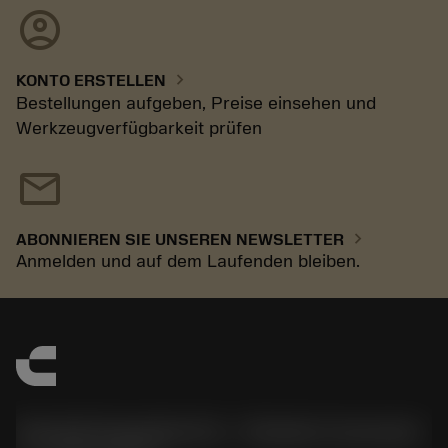
account_circle
chevron_right
KONTO ERSTELLEN
Bestellungen aufgeben, Preise einsehen und
Werkzeugverfügbarkeit prüfen
mail
chevron_right
ABONNIEREN SIE UNSEREN NEWSLETTER
Anmelden und auf dem Laufenden bleiben.
Sandvik Española S.A. - División Coromant