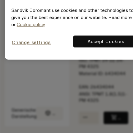
überprüfen.
Sandvik Coromant use cookies and other technologies t
give you the best experience on our website. Read more
Listenpreis:
on
Cookie policy
12.50 EUR
Nicht lieferbar
Accept Cookies
Change settings
Packungsmenge: 10
ISO: TPMT 09 02 04-
PM 4325
Material ID: 6434044
EAN: 26434044
ANSI: TPMT 1.8(1.5)1-
PM 4325
Generische
deployed_code
3D-Modell anzeigen
remove
add
Darstellung
shopping_cart
In den