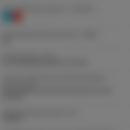
Werkstoffklassifizierung Stufe 1
(TMC1ISO)
P
K
Herstellerbezeichnung Spanbrecher
(CBMD)
PM
Bearbeitungstyp
(CTPT)
pre-machining with demand on surface
Code für die Montageart der Wendeschneidplatte
(metrisch)
(IFS)
Partly cylindrical, 40-60 deg countersink on one or
two sides
Befestigungslochdurchmesser
(D1)
0,0984 in