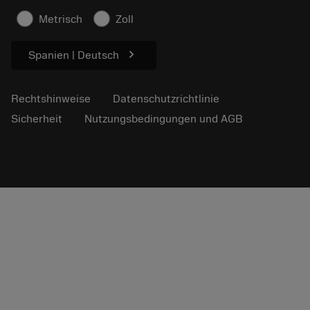
Für die Presse
Metrisch
Zoll
chevron_right
Spanien | Deutsch
Rechtshinweise
Datenschutzrichtlinie
Sicherheit
Nutzungsbedingungen und AGB