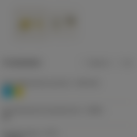
Produktdaten
Metrisch
Zoll
Werkstoffklassifizierung Stufe 1
(TMC1ISO)
P
M
Herstellerbezeichnung Spanbrecher
(CBMD)
HR
Bearbeitungstyp
(CTPT)