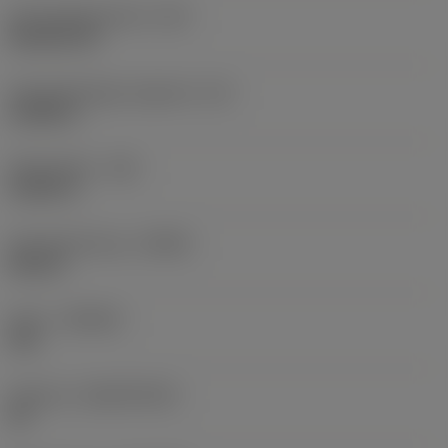
Schneidplattenform
(SC)
Rhombic 80
Schneidenlänge, begrenzt
(LE)
0,6986 in
Eckenradius
(RE)
0,0625 in
Schneidrichtung
(HAND)
Neutral
Sorte
(GRADE)
235
Substrat
(SUBSTRATE)
HC