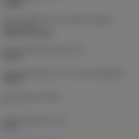
roughing
Code für die Montageart der Wendeschneidplatte
(metrisch)
(IFS)
Cylindrical fixing hole
Befestigungslochdurchmesser
(D1)
0,312 in
Schneidplattengröße und -form
(CUTINT_SIZESHAPE)
CN1906
Schneidenanzahl
(CEDC)
2
Eingeschriebener Kreis
(IC)
0,75 in