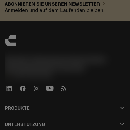
chevron_right
ABONNIEREN SIE UNSEREN NEWSLETTER
Anmelden und auf dem Laufenden bleiben.
Sandvik Tooling Deutschland GmbH -
Geschäftsbereich Coromant
phone
+4921141873489
keyboard_arrow_down
PRODUKTE
Tutti gli utensili
keyboard_arrow_down
UNTERSTÜTZUNG
Tutti i software