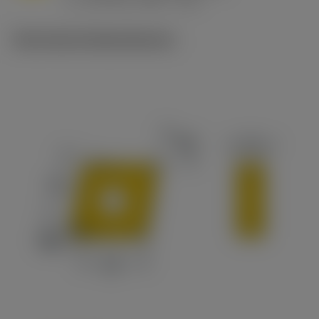
v
215 sfm (295 - 170)
c
Technische Illustrationen