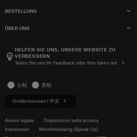
Servizio clienti
Riciclaggio
keyboard_arrow_down
BESTELLUNG
Distributori e specialisti
Ricondizionamento
Come acquistare
Guide e tutorial
Tailor Made
keyboard_arrow_down
ÜBER UNS
Ordine
Calcolatrici e app
Informazioni su Sandvik Coromant
Restituisci
Cataloghi e manuali
Benessere manifatturiero
Traccia il tuo ordine
HELFEN SIE UNS, UNSERE WEBSITE ZU
emoji_objects
VERBESSERN
Carriera
Fai un preventivo
chevron_right
Teilen Sie uns Ihr Feedback oder Ihre Ideen mit
Business sostenibile
Articoli
Per pressa
公制
英制
chevron_right
Großbritannien | 中文
Avviso legale
Disposizioni sulla privacy
Impressum
Whistleblowing (Speak Up)