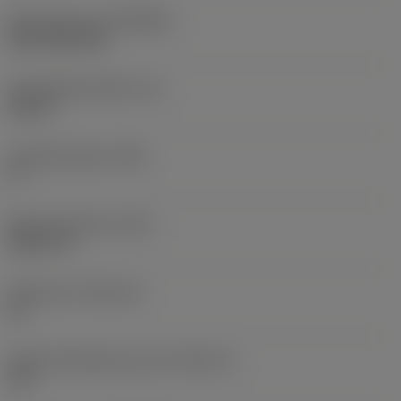
Beschichtung
(COATING)
CVD TiCN+TiN
Schneidkantenhöhe
(S)
0,25 in
Hauptfreiwinkel
(AN)
0 °
Masse (Gewicht)
(WT)
0,0577 lb
Plattensitz
(SSC_M)
19
Plattensitzkodierung, Zoll
(SSC_N)
3/4