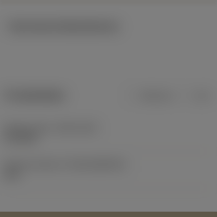
Technische Illustrationen
Produktdaten
Metrisch
Zoll
Release date
(ValFrom20)
21.06.82
Release-Paket-ID
(RELEASEPACK)
60.1