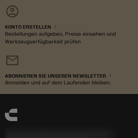
account_circle
chevron_right
KONTO ERSTELLEN
Bestellungen aufgeben, Preise einsehen und
Werkzeugverfügbarkeit prüfen
mail
chevron_right
ABONNIEREN SIE UNSEREN NEWSLETTER
Anmelden und auf dem Laufenden bleiben.
Sandvik Tooling Deutschland GmbH -