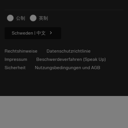
Nachhaltiges Unternehmen
Artikel
Für die Presse
公制
英制
chevron_right
Schweden | 中文
Rechtshinweise
Datenschutzrichtlinie
Impressum
Beschwerdeverfahren (Speak Up)
Sicherheit
Nutzungsbedingungen und AGB