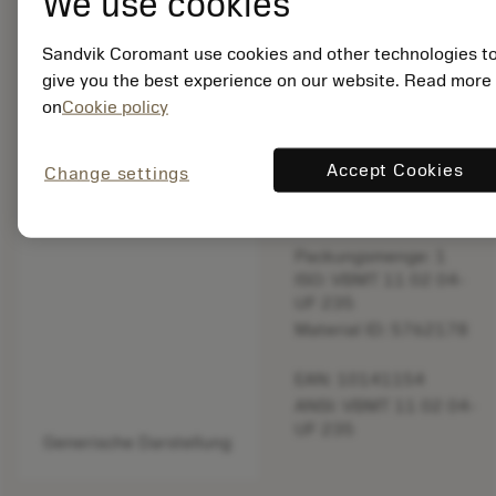
We use cookies
bookmark
In Liste speichern
Sandvik Coromant use cookies and other technologies t
give you the best experience on our website. Read more
balance
Produkt vergleich
on
Cookie policy
Accept Cookies
Change settings
Eingestellt
Packungsmenge: 1
ISO: VBMT 11 02 04-
UF 235
Material ID: 5762178
EAN: 10141154
ANSI: VBMT 11 02 04-
UF 235
Generische Darstellung