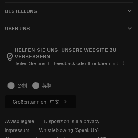
Servizio clienti
Riciclaggio
keyboard_arrow_down
BESTELLUNG
Distributori e specialisti
Ricondizionamento
Come acquistare
Guide e tutorial
Tailor Made
keyboard_arrow_down
ÜBER UNS
Ordine
Calcolatrici e app
Informazioni su Sandvik Coromant
Restituisci
Cataloghi e manuali
Benessere manifatturiero
Traccia il tuo ordine
HELFEN SIE UNS, UNSERE WEBSITE ZU
emoji_objects
VERBESSERN
Carriera
Fai un preventivo
chevron_right
Teilen Sie uns Ihr Feedback oder Ihre Ideen mit
Business sostenibile
Articoli
Per pressa
公制
英制
chevron_right
Großbritannien | 中文
Avviso legale
Disposizioni sulla privacy
Impressum
Whistleblowing (Speak Up)