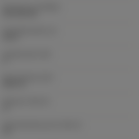
Beschichtung
(COATING)
CVD TiCN+TiN
Schneidkantenhöhe
(S)
0,25 in
Hauptfreiwinkel
(AN)
0 °
Masse (Gewicht)
(WT)
0,0577 lb
Plattensitz
(SSC_M)
19
Plattensitzkodierung, Zoll
(SSC_N)
3/4