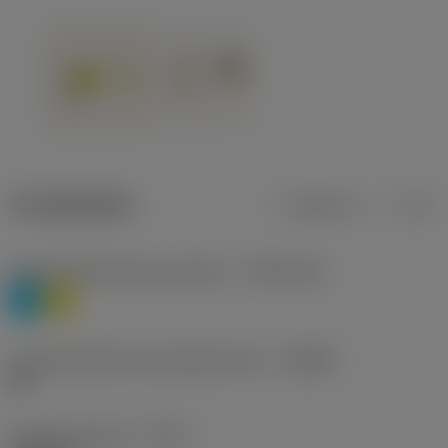
Produktdaten
Metrisch
Zoll
Werkstoffklassifizierung Stufe 1
(TMC1ISO)
P
M
Herstellerbezeichnung Spanbrecher
(CBMD)
HR
Bearbeitungstyp
(CTPT)