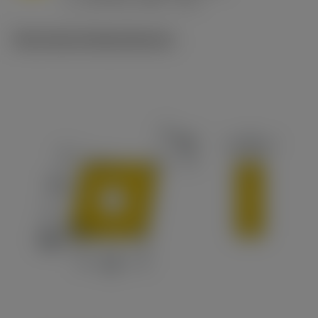
v
215 sfm (295 - 170)
c
Technische Illustrationen