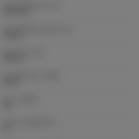
Schneidplattenform
(SC)
Rhombic 80
Schneidenlänge, begrenzt
(LE)
0,6986 in
Eckenradius
(RE)
0,0625 in
Schneidrichtung
(HAND)
Neutral
Sorte
(GRADE)
235
Substrat
(SUBSTRATE)
HC