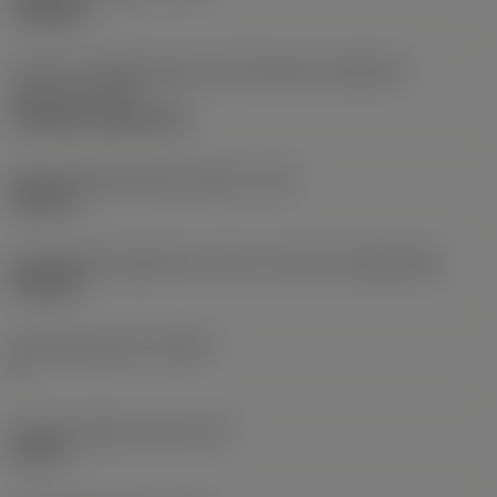
roughing
Code für die Montageart der Wendeschneidplatte
(metrisch)
(IFS)
Cylindrical fixing hole
Befestigungslochdurchmesser
(D1)
0,312 in
Schneidplattengröße und -form
(CUTINT_SIZESHAPE)
CN1906
Schneidenanzahl
(CEDC)
2
Eingeschriebener Kreis
(IC)
0,75 in