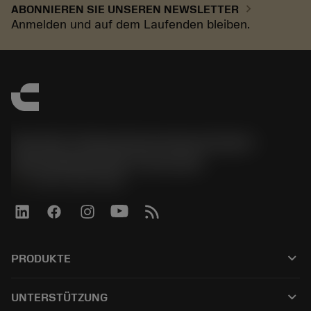
chevron_right
ABONNIEREN SIE UNSEREN NEWSLETTER
Anmelden und auf dem Laufenden bleiben.
Sandvik Tooling Deutschland GmbH -
Geschäftsbereich Coromant
phone
+4921141873489
keyboard_arrow_down
PRODUKTE
Tutti gli utensili
keyboard_arrow_down
UNTERSTÜTZUNG
Tutti i software