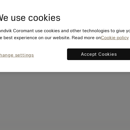
e use cookies
ndvik Coromant use cookies and other technologies to give y
e best experience on our website. Read more on
Cookie policy
Accept Cookies
hange settings