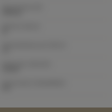
Masse (Gewicht)
(WT)
0,0092 kg
Plattensitz
(SSC_M)
08
Plattensitzkodierung, Zoll
(SSC_N)
1/2
Release date
(ValFrom20)
12.02.09
Release-Paket-ID
(RELEASEPACK)
09.1