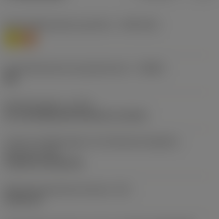
Werkstoffklassifizierung Stufe 1
(TMC1ISO)
M
S
Herstellerbezeichnung Spanbrecher
(CBMD)
QM
Bearbeitungstyp
(CTPT)
pre-machining with demand on surface
Code für die Montageart der Wendeschneidplatte
(metrisch)
(IFS)
Cylindrical fixing hole
Befestigungslochdurchmesser
(D1)
5,156 mm