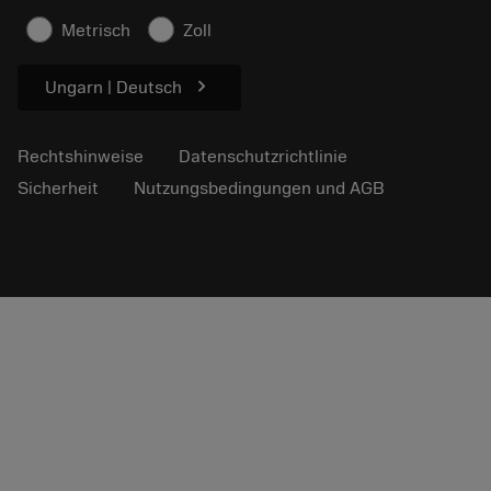
Für die Presse
Metrisch
Zoll
chevron_right
Ungarn | Deutsch
Rechtshinweise
Datenschutzrichtlinie
Sicherheit
Nutzungsbedingungen und AGB