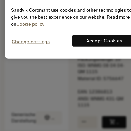
Schnittgeschwindigke
Sandvik Coromant use cookies and other technologies t
überprüfen.
give you the best experience on our website. Read more
on
Cookie policy
Listenpreis:
18.40 EUR
Lieferbar
Accept Cookies
Change settings
Packungsmenge: 10
ISO: WNMG 08 04 04-
QM 1115
Material ID: 5756647
EAN: 12386813
ANSI: WNMG 431-QM
1115
Generische
deployed_code
3D-Modell anzeigen
remove
add
Darstellung
shopping_cart
In den