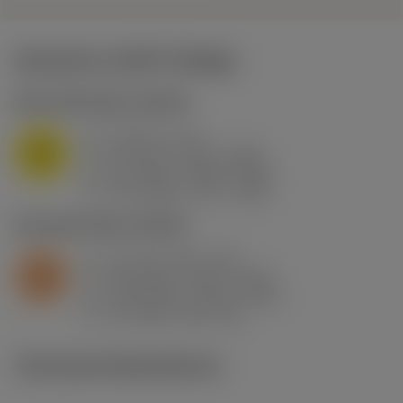
Startwerte
(KAPR
95 deg
)
M1.0.Z.AQ
,
Härte: 200 HB
a
3 mm (1 - 4)
p
M
f
0.2 mm/r (0.18 - 0.25)
n
h
0.2 mm/r (0.18 - 0.25)
ex
v
170 m/min (175 - 155)
c
S2.0.Z.AG
,
Härte: 350 HB
a
2.1 mm (0.8 - 3.5)
p
S
f
0.18 mm/r (0.15 - 0.23)
n
h
0.18 mm/r (0.15 - 0.23)
ex
v
31 m/min (38 - 23)
c
Technische Illustrationen