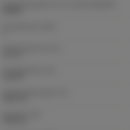
Schneidplattengröße und -form
(CUTINT_SIZESHAPE)
WN0804
Schneidenanzahl
(CEDC)
6
Eingeschriebener Kreis
(IC)
12,7 mm
Schneidplattenform
(SC)
Trigon 80
Schneidenlänge, begrenzt
(LE)
8,2873 mm
Eckenradius
(RE)
0,3969 mm