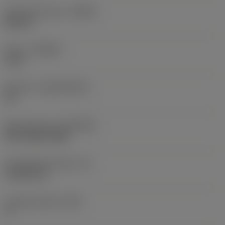
Schneidrichtung
(HAND)
Neutral
Sorte
(GRADE)
1115
Substrat
(SUBSTRATE)
HC
Beschichtung
(COATING)
PVD TiAlN+TiAlN
Schneidkantenhöhe
(S)
4,7625 mm
Hauptfreiwinkel
(AN)
0 °