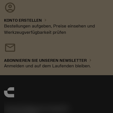
account_circle
chevron_right
KONTO ERSTELLEN
Bestellungen aufgeben, Preise einsehen und
Werkzeugverfügbarkeit prüfen
mail
chevron_right
ABONNIEREN SIE UNSEREN NEWSLETTER
Anmelden und auf dem Laufenden bleiben.
Sandvik Magyarország Kft.