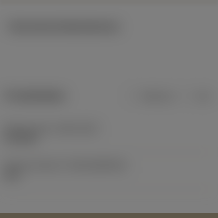
Technische Illustrationen
Produktdaten
Metrisch
Zoll
Release date
(ValFrom20)
21.06.82
Release-Paket-ID
(RELEASEPACK)
60.1