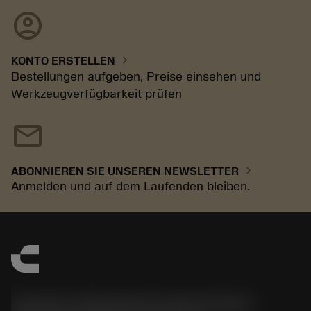
account_circle
chevron_right
KONTO ERSTELLEN
Bestellungen aufgeben, Preise einsehen und
Werkzeugverfügbarkeit prüfen
mail
chevron_right
ABONNIEREN SIE UNSEREN NEWSLETTER
Anmelden und auf dem Laufenden bleiben.
Sandvik Tooling Deutschland GmbH -