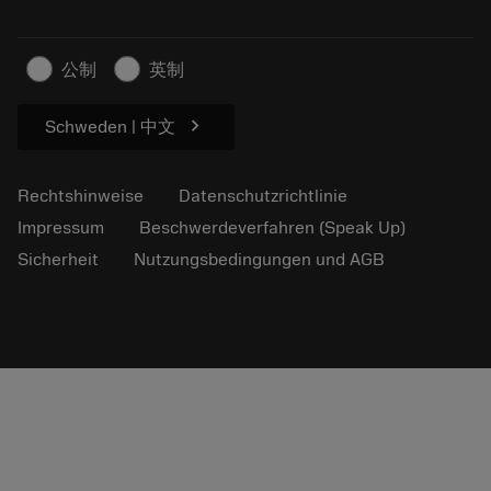
Nachhaltiges Unternehmen
Artikel
Für die Presse
公制
英制
chevron_right
Schweden | 中文
Rechtshinweise
Datenschutzrichtlinie
Impressum
Beschwerdeverfahren (Speak Up)
Sicherheit
Nutzungsbedingungen und AGB