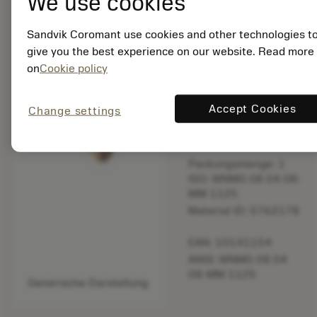
We use cookies
bookmark
In Liste speichern
Sandvik Coromant use cookies and other technologies t
give you the best experience on our website. Read more
balance
Produkt vergleich
on
Cookie policy
Accept Cookies
Change settings
Eingestellt
Packungsmenge: 1
ISO: WNMG 08 04 08-
MM 1125
Material ID: 5762178
EAN: 10141154
ANSI: WNMG 08 04
08-MM 1125
Generische Darstellung