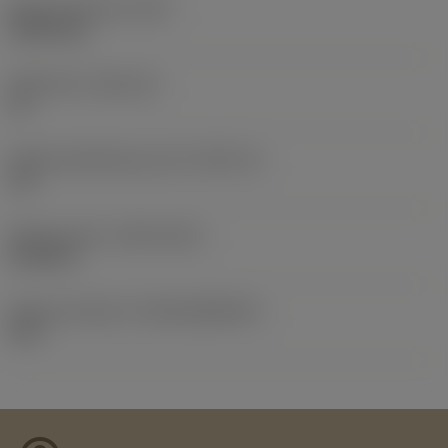
Masse (Gewicht)
(WT)
0,0101 kg
Plattensitz
(SSC_M)
15
Plattensitzkodierung, Zoll
(SSC_N)
1/2
Release date
(ValFrom20)
21.02.15
Release-Paket-ID
(RELEASEPACK)
15.1