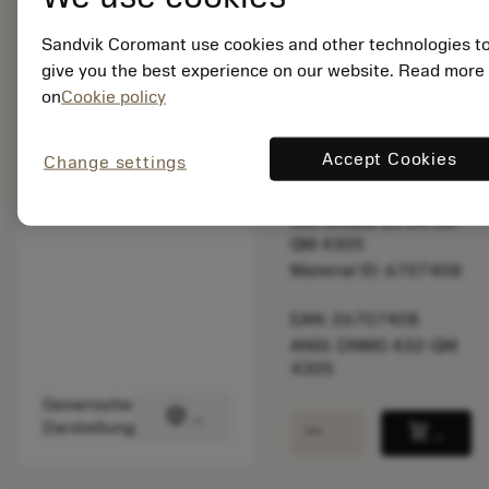
überprüfen.
Sandvik Coromant use cookies and other technologies t
give you the best experience on our website. Read more
Listenpreis:
22.60 EUR
on
Cookie policy
Nicht lieferbar
Accept Cookies
Change settings
Packungsmenge: 10
ISO: DNMG 15 04 08-
QM 4305
Material ID: 6707408
EAN: 26707408
ANSI: DNMG 432-QM
4305
Generische
deployed_code
3D-Modell anzeigen
remove
add
Darstellung
shopping_cart
In den