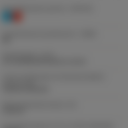
Werkstoffklassifizierung Stufe 1
(TMC1ISO)
P
K
Herstellerbezeichnung Spanbrecher
(CBMD)
QM
Bearbeitungstyp
(CTPT)
pre-machining with demand on surface
Code für die Montageart der Wendeschneidplatte
(metrisch)
(IFS)
Cylindrical fixing hole
Befestigungslochdurchmesser
(D1)
5,156 mm
Schneidplattengröße und -form
(CUTINT_SIZESHAPE)