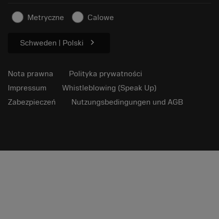
Informacje dotyczące bezpieczeństwa pracy
Zrównoważony rozwój
Metryczne
Calowe
chevron_right
Schweden | Polski
Nota prawna
Polityka prywatności
Impressum
Whistleblowing (Speak Up)
Zabezpieczeń
Nutzungsbedingungen und AGB