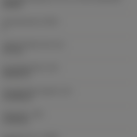
DN1504
Schneidenanzahl
(CEDC)
4
Eingeschriebener Kreis
(IC)
12,7 mm
Schneidplattenform
(SC)
Rhombic 55
Schneidenlänge, begrenzt
(LE)
14,7038 mm
Eckenradius
(RE)
0,7938 mm