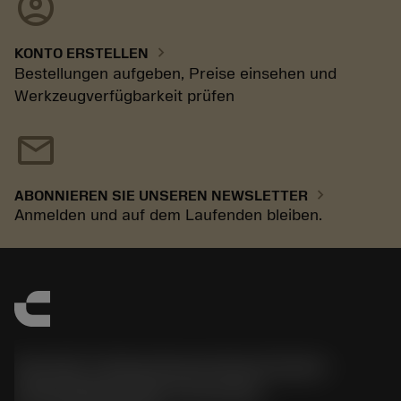
account_circle
chevron_right
KONTO ERSTELLEN
Bestellungen aufgeben, Preise einsehen und
Werkzeugverfügbarkeit prüfen
mail
chevron_right
ABONNIEREN SIE UNSEREN NEWSLETTER
Anmelden und auf dem Laufenden bleiben.
Sandvik Tooling Deutschland GmbH -
Geschäftsbereich Coromant