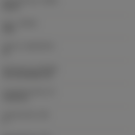
Schneidrichtung
(HAND)
Neutral
Sorte
(GRADE)
4305
Substrat
(SUBSTRATE)
HC
Beschichtung
(COATING)
CVD TiCN+Al2O3+TiN
Schneidkantenhöhe
(S)
4,7625 mm
Hauptfreiwinkel
(AN)
0 °