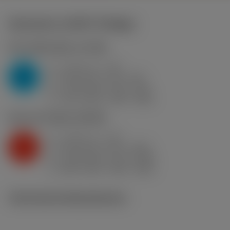
Startwerte
(KAPR
93 deg
)
P2.1.Z.AN
,
Härte: 175 HB
a
3 mm (1 - 7.5)
p
P
f
0.35 mm/r (0.2 - 0.5)
n
h
0.35 mm/r (0.2 - 0.5)
ex
v
310 m/min (355 - 280)
c
K2.2.C.UT
,
Härte: 245 HB
a
3 mm (1 - 7.5)
p
K
f
0.25 mm/r (0.2 - 0.43)
n
h
0.25 mm/r (0.2 - 0.42)
ex
v
285 m/min (295 - 250)
c
Technische Illustrationen