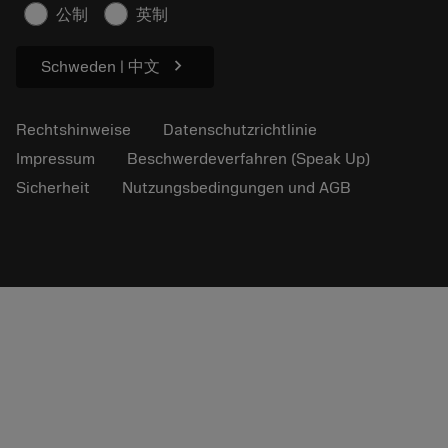
Für die Presse
公制
英制
chevron_right
Schweden | 中文
Rechtshinweise
Datenschutzrichtlinie
Impressum
Beschwerdeverfahren (Speak Up)
Sicherheit
Nutzungsbedingungen und AGB