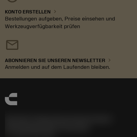
chevron_right
KONTO ERSTELLEN
Bestellungen aufgeben, Preise einsehen und
Werkzeugverfügbarkeit prüfen
mail
chevron_right
ABONNIEREN SIE UNSEREN NEWSLETTER
Anmelden und auf dem Laufenden bleiben.
Sandvik Tooling Deutschland GmbH -
Geschäftsbereich Coromant
phone
+4921141873489