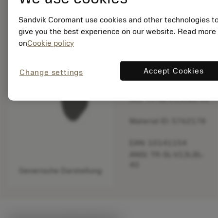
balance
Produkt vergleich
Sandvik Coromant use cookies and other technologies t
give you the best experience on our website. Read more
on
Cookie policy
Eingestellt
Accept Cookies
Change settings
Packungsmenge: 1
ISO: TR-SL-V13LBL-40
Material ID: 5762178
EAN: 10141154
ANSI: TR-SL-V13LBL-
40
Generische Darstellung