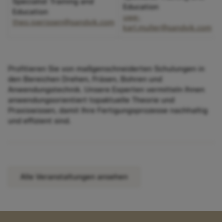
Specialist Training and
Education
Education
uwe-
theo.joerissen@sandvik.com
karl.muller@sandvik.com
Profitieren Sie von maßgenschneiderten Schulungen in
den Bereichen Drehen, Fräsen, Bohren und
Anwendungstechnik. Unsere Experten vermitteln Ihnen
anwendungsorientiert topaktuelle Theorie und
Praxiswissen, damit Ihre Fertigungsprozesse nachhaltig
und effizient sind.
Alle Veranstaltungen ansehen