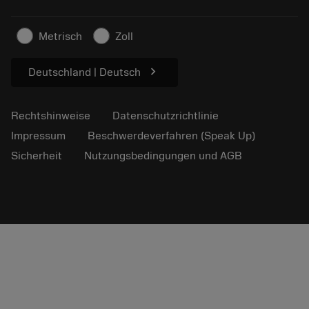
Artikel
Für die Presse
Metrisch
Zoll
chevron_right
Deutschland | Deutsch
Rechtshinweise
Datenschutzrichtlinie
Impressum
Beschwerdeverfahren (Speak Up)
Sicherheit
Nutzungsbedingungen und AGB