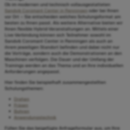
Ob im modernen und technisch vollausgestatteten
Sandvik Coromant Center in Renningen
oder bei Ihnen
vor Ort – Sie entscheiden welches Schulungsformat am
besten zu Ihnen passt. Als weitere Alternative bieten wir
Ihnen flexible Hybrid-Veranstaltungen an. Mittels einer
Live-Verbindung können sich Teilnehmer sowohl im
Sandvik Coromant Center in Renningen als auch an
ihrem jeweiligen Standort befinden und dabei nicht nur
die Vorträge, sondern auch die Demonstrationen an den
Maschinen verfolgen. Die Dauer und der Umfang der
Trainings werden an das Thema und an Ihre individuellen
Anforderungen angepasst.
Hier finden Sie beispielhaft zusammengestellten
Schulungsthemen:
Drehen
Fräsen
Bohren
Anwendungstechnik
Füllen Sie das beigefügte Anfrageformular aus, um Ihre