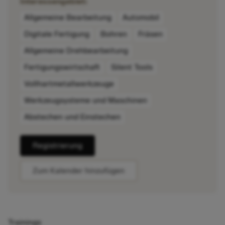
Interessengebiet:
Allgemeine Bearbeitung
Automobil
Digitale Fertigung
Bohren
Fräsen
Allgemeine Drehbearbeitung
Fertigungswirtschaft
Silent Tools
Vollhartmetallwerkzeuge
Werkzeugsysteme und Maschinen
Abstechen und Einstechen
Registrierung
Zum Kalender hinzufügen
Trainings