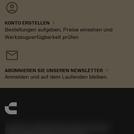
account_circle
chevron_right
KONTO ERSTELLEN
Bestellungen aufgeben, Preise einsehen und
Werkzeugverfügbarkeit prüfen
mail
chevron_right
ABONNIEREN SIE UNSEREN NEWSLETTER
Anmelden und auf dem Laufenden bleiben.
Sandvik Tooling Deutschland GmbH -