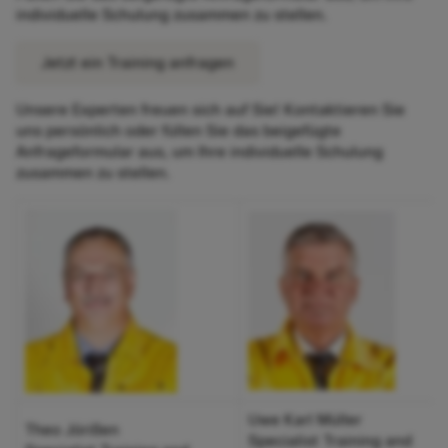
individuelle Schulung zusammen zu stellen.
Jetzt ein Training anfragen
Unsere Experten freuen sich auf Sie! Kontaktieren Sie
uns persönlich oder füllen Sie das beigefügte
Anfrageformular aus, um Ihre individuelle Schulung
zusammen zu stellen.
Uwe Karl Müller
Theo Jörißen
Specialist Training and