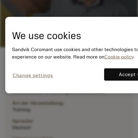
We use cookies
Sandvik Coromant use cookies and other technologies to
experience on our website. Read more on
Cookie policy
Datum:
13.01.24 - 29.12.24
Accept 
Change settings
Standort:
Wankelstraße 6, Renningen, Deutschland
Art der Veranstaltung:
Training
Sprache:
Deutsch