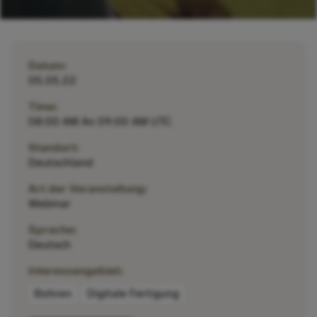
Datum:
05.05.22
Time:
08:00 AM An 09:00 AM UTC
Standort:
Deutschland
Art der Veranstaltung:
Webinar
Sprache:
Deutsch
Interessengebiet:
Bohren
Digitale Fertigung