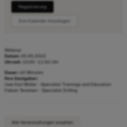
Registrierung
Zum Kalender hinzufügen
Webinar
Datum:
05.05.2022
Uhrzeit:
10:00 -11:00 Uhr
Dauer:
60 Minuten
Ihre Gastgeber:
Uwe Karl Müller - Specialist Trainings and Education
Fabian Tenelsen - Specialist Drilling
Alle Veranstaltungen ansehen