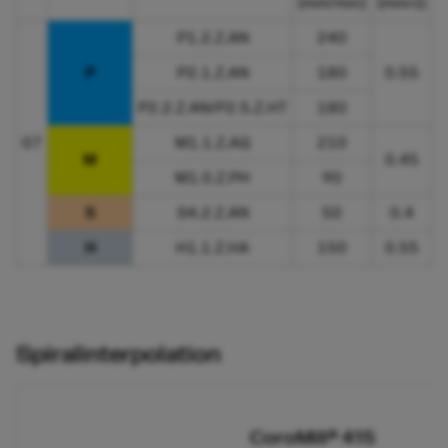
(mm/min)
(mm/z)
P1.2.Z.AN
240
P
P2.1.Z.AN
180
0.55
P2.2.Z.AN/P2.5.Z.HT
180
07
M1.1.Z.AQ
210
M
0.45
M1.0.Z.PH
90
S
S4.2.Z.AN
50
0.4
H
H1.1.Z.HA
150
0.55
Spiralinterpolation​
CoroMill® 415