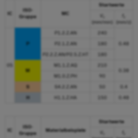
Startwerte
ISO-
IC
MC
V
f
Gruppe
c
z
(mm/min)
(mm/z)
P1.2.Z.AN
240
P
P2.1.Z.AN
180
0.48
P2.2.Z.AN/P2.5.Z.HT
180
05
M1.1.Z.AQ
210
M
0.38
M1.0.Z.PH
90
S
S4.2.Z.AN
50
0.4
H
H1.1.Z.HA
150
0.48
Startwerte
ISO-
IC
Materialbeispiele
V
f
Gruppe
c
z