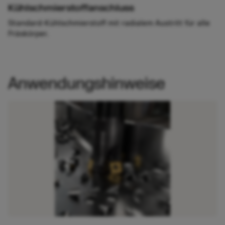
Kühlschmierstoffanschluss
Standard-Kühlschmierstoff mit radialem Austritt für alle
Fräskörper.
Anwendungshinweise