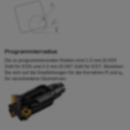
Programmierradius
Die zu programmierenden Radien sind 1.5 mm (0.059
Zoll) für IC05 und 2.2 mm (0.087 Zoll) für IC07. Beziehen
Sie sich auf die Empfehlungen für die Korrekten R und
a
p
für verschiedene Geometrien.