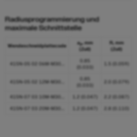
Radiusprogrammierung und
maximale Schnittstelle
a
, mm
R, mm
p
Wendeschneidplattecode
(Zoll)
(Zoll)
0.85
415N-05 02 06M-M30...
1.5 (0.059)
(0.033)
0.85
415N-05 02 12M-M30...
2.0 (0.079)
(0.033)
415N-07 03 10M-M30...
1.2 (0.047)
2.2 (0.087)
415N-07 03 20M-M30...
1.2 (0.047)
2.8 (0.110)