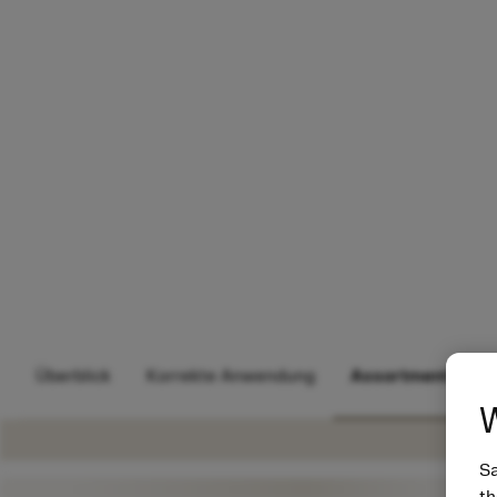
Überblick
Korrekte Anwendung
Assortment
W
Sa
th