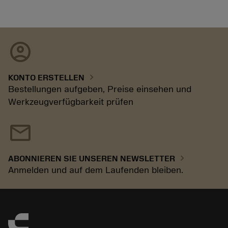
account_circle
chevron_right
KONTO ERSTELLEN
Bestellungen aufgeben, Preise einsehen und
Werkzeugverfügbarkeit prüfen
mail
chevron_right
ABONNIEREN SIE UNSEREN NEWSLETTER
Anmelden und auf dem Laufenden bleiben.