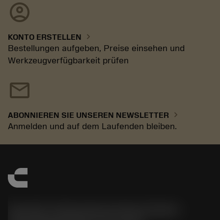
account_circle
chevron_right
KONTO ERSTELLEN
Bestellungen aufgeben, Preise einsehen und
Werkzeugverfügbarkeit prüfen
mail
chevron_right
ABONNIEREN SIE UNSEREN NEWSLETTER
Anmelden und auf dem Laufenden bleiben.
Sandvik Tooling Deutschland GmbH -