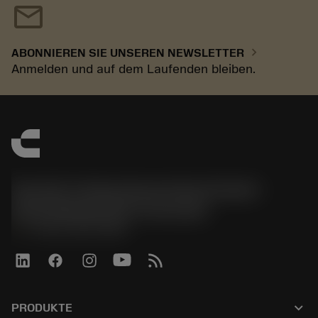
mail
chevron_right
ABONNIEREN SIE UNSEREN NEWSLETTER
Anmelden und auf dem Laufenden bleiben.
Sandvik Tooling Deutschland GmbH -
Geschäftsbereich Coromant
phone
+4921141873489
keyboard_arrow_down
PRODUKTE