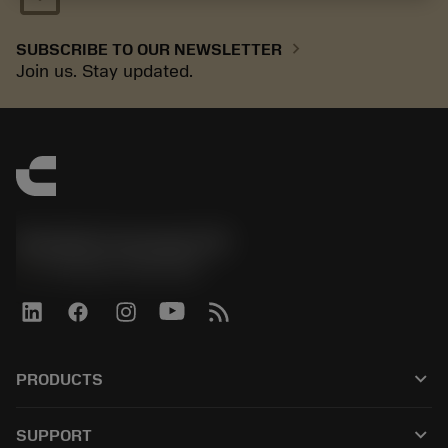
chevron_right
SUBSCRIBE TO OUR NEWSLETTER
Join us. Stay updated.
Sandvik Coromant UK
phone
+44 (0)121 368 0305
keyboard_arrow_down
PRODUCTS
Alle Werkzeuge
keyboard_arrow_down
SUPPORT
Alle Software