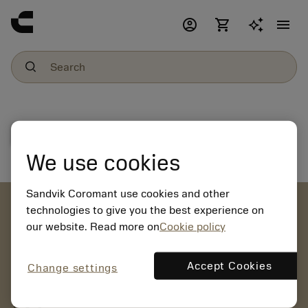
account_circle
shopping_cart
menu
File download
We use cookies
Sandvik Coromant use cookies and other
account_circle
technologies to give you the best experience on
our website. Read more on
Cookie policy
chevron_right
CREATE ACCOUNT
Place orders, view prices and check tool availability
Accept Cookies
Change settings
mail