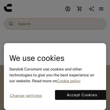
account_circle
shopping_cart
menu
File download
We use cookies
Sandvik Coromant use cookies and other
account_circle
technologies to give you the best experience on
our website. Read more on
Cookie policy
chevron_right
CREATE ACCOUNT
Place orders, view prices and check tool availability
Accept Cookies
Change settings
mail