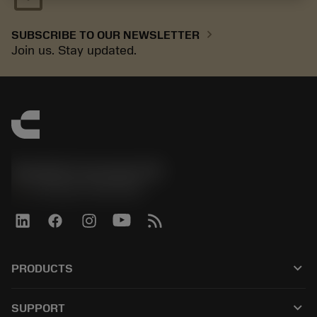
chevron_right
SUBSCRIBE TO OUR NEWSLETTER
Join us. Stay updated.
Sandvik Coromant UK
phone
+44 (0)121 368 0305
keyboard_arrow_down
PRODUCTS
Alle Werkzeuge
keyboard_arrow_down
SUPPORT
Alle Software