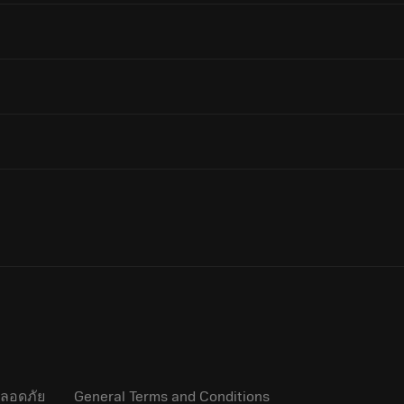
Sign in with Microsoft work or school accoun
ลอดภัย
General Terms and Conditions