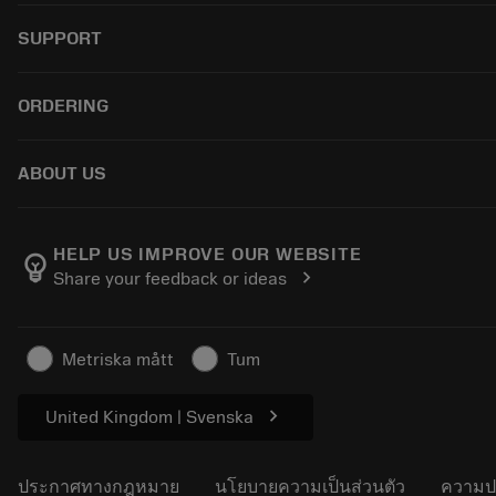
เครื่องมือทั้งหมด
SUPPORT
ซอฟต์แวร์ทั้งหมด
การรีไซเคิล
ฝ่ายบริการลูกค้า
ORDERING
การปรับสภาพใหม่
ผู้จัดจำหน่ายและผู้เชี่ยวชาญ
Tailor Made
คู่มือและบทช่วยสอน
วิธีซื้อ
ABOUT US
เครื่องคิดเลขและแอป
สั่งซื้อ
แคตตาล็อกและคู่มืออ้างอิง
ส่งคืน
เกี่ยวกับ Sandvik Coromant
ติดตามคำสั่งซื้อของคุณ
Manufacturing Wellness
HELP US IMPROVE OUR WEBSITE
emoji_objects
chevron_right
Share your feedback or ideas
ทำใบเสนอราคา
อาชีพ
ธุรกิจที่ยั่งยืน
บทความ
Metriska mått
Tum
สำหรับสื่อมวลชน
chevron_right
United Kingdom | Svenska
ประกาศทางกฎหมาย
นโยบายความเป็นส่วนตัว
ความป