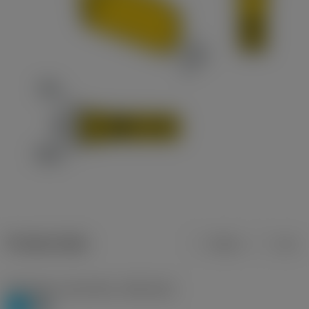
Product data
Metric
Inch
Workpiece material(s)
(TMC1ISO)
P
H