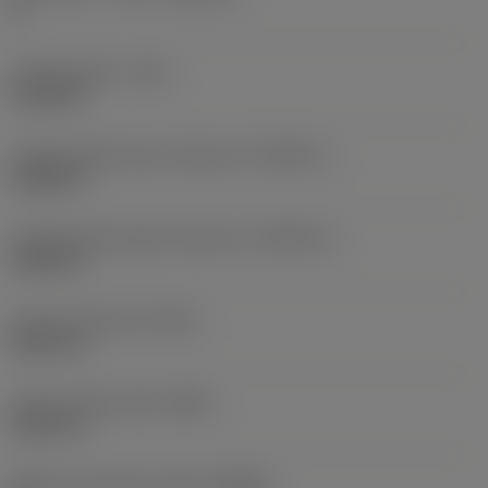
G
Cutting width
(CW)
0.1252 in
Cutting width lower tolerance
(CWTOLL)
0.0002 in
Cutting width upper tolerance
(CWTOLU)
0.0041 in
Corner radius left
(REL)
0.0079 in
Corner radius right
(RER)
0.0079 in
Machine side body angle
(BAMS)