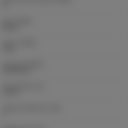
0 °
Hand
(HAND)
Neutral
Grade
(GRADE)
1130
Coating
(COATING)
PVD AlTiCrN
Insert thickness
(S)
0.122 in
Clearance angle major
(AN)
7 °