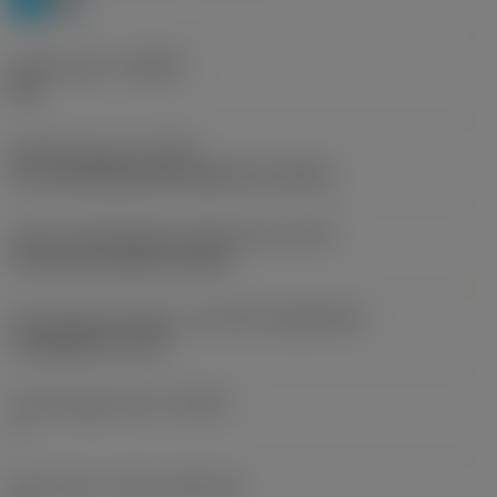
Chip breaker
(CBMD)
PM
Operation type
(CTPT)
pre-machining with demand on surface
Insert mounting style code (metric)
(IFS)
Concave prismatic section
Insert size and shape
(CUTINT_SIZESHAPE)
CoroMill QD -size G
Cutting edge count
(CEDC)
1
Insert seat - metric
(SSC_M)