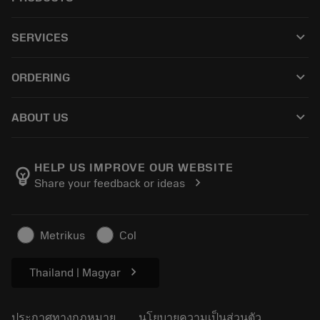
ผลิตภัณฑ์ทั้งหมด
keyboard_arrow_down
SERVICES
CoroPlus® Tool Guide
การรีไซเคิล
Tool Assembly
keyboard_arrow_down
ORDERING
การฟื้นฟูสภาพเครื่องมือ
Tailor Made
วิธีการซื้อ
ความรู้
แคตตาล็อก
keyboard_arrow_down
ABOUT US
สั่ง ซื้อ
บทเรียนอิเล็กทรอนิกส์
ตำแหน่งงาน
ผลการค้นหา
กิจกรรมและการฝึกอบรม
เกี่ยวกับแซนด์วิคโคโรม้อนท์
ติดตามคําสั่งซื้อของคุณ
Tool ID
HELP US IMPROVE OUR WEBSITE
emoji_objects
chevron_right
Share your feedback or ideas
ค้นหาเรา
คำ ถาม
สำหรับสื่อมวลชน
ติดต่อเรา
ข้อมูลความปลอดภัยในการทำงาน
Metrikus
Col
ความยั่งยืน
chevron_right
Thailand | Magyar
ประกาศทางกฎหมาย
นโยบายความเป็นส่วนตัว