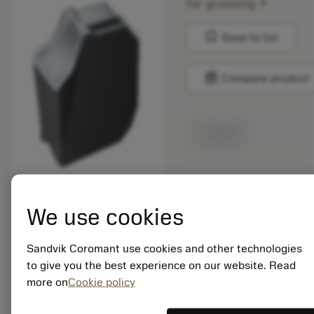
chevron_right
for grooving
bookmark
Save to list
balance
Compare product
Available
Package quantity: 10
ISO: QD-NG-0318-
We use cookies
020M-PM 1130
Material Id: 6974881
Sandvik Coromant use cookies and other technologies
EAN:
to give you the best experience on our website. Read
7323220787876
more on
Cookie policy
ANSI: QD-NG-0318-
020M-PM 1130