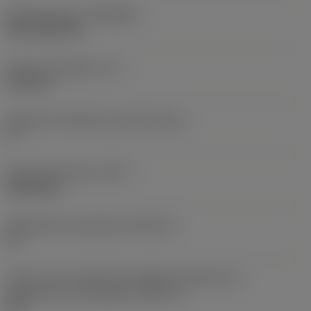
Recubrimiento
(COATING)
CVD TiCN+TiN
Grosor de plaquita
(S)
6,35 mm
Ángulo de incidencia principal
(AN)
0 °
Peso del elemento
(WT)
0,0262 kg
Alojamiento de plaquita
(SSC_M)
19
Vista en sist. imperial de código de tamaño del
alojamiento de la plaquita
(SSC_N)
3/4