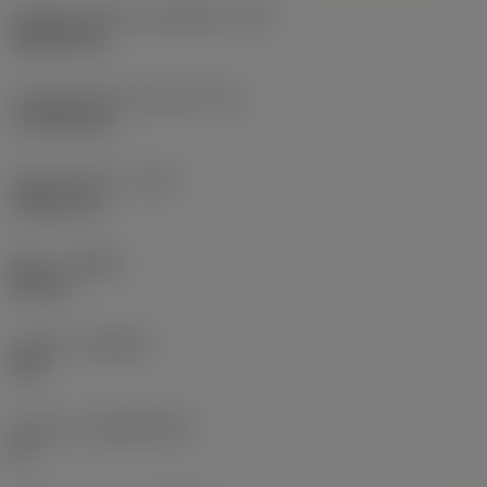
Código de forma de plaquita
(SC)
Rhombic 80
Longitud efectiva del filo
(LE)
17,7439 mm
Radio de punta
(RE)
1,5875 mm
Mano
(HAND)
Neutral
Calidad
(GRADE)
235
Sustrato
(SUBSTRATE)
HC