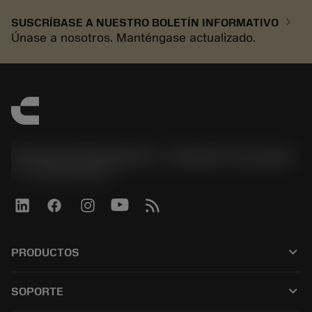
chevron_right
SUSCRÍBASE A NUESTRO BOLETÍN INFORMATIVO
Únase a nosotros. Manténgase actualizado.
Sandvik Española S.A. - División Coromant
phone
+34919010275
keyboard_arrow_down
PRODUCTOS
Todas las herramientas
keyboard_arrow_down
SOPORTE
Todo el software