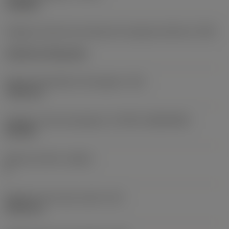
roughing
Código de estilo de montaje de la plaquita (métrico)
(IFS)
Cylindrical fixing hole
Fijación del diámetro del agujero
(D1)
7,925 mm
Tamaño y forma de plaquita
(CUTINT_SIZESHAPE)
CN1906
Número de filos
(CEDC)
2
Diámetro de círculo inscrito
(IC)
19,05 mm