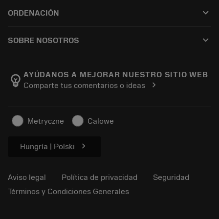
Servicio de atención al cliente
Reciclaje
keyboard_arrow_down
ORDENACIÓN
Distribuidores y especialistas
Reacondicionamiento
Cómo comprar
Guías y tutoriales
Tailor Made
keyboard_arrow_down
SOBRE NOSOTROS
Orden
Calculadoras y apps
Acerca de Sandvik Coromant
Volver
Catálogos y manuales
Manufacturing wellness
Rastrear su pedido
AYÚDANOS A MEJORAR NUESTRO SITIO WEB
emoji_objects
chevron_right
Comparte tus comentarios o ideas
Carrera
Solicitar un presupuesto
Negocio sostenible
Artículos
Metryczne
Calowe
Para prensas
chevron_right
Hungría | Polski
Aviso legal
Política de privacidad
Seguridad
Términos y Condiciones Generales