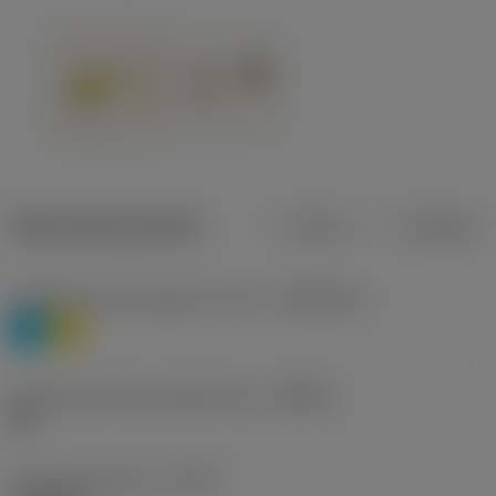
Datos del producto
Metros
Pulgadas
Clasificación de material, nivel 1
(TMC1ISO)
P
M
Denominación de rompevirutas
(CBMD)
HR
Tipo de operación
(CTPT)