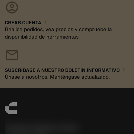
account_circle
chevron_right
CREAR CUENTA
Realice pedidos, vea precios y compruebe la
disponibilidad de herramientas
mail
chevron_right
SUSCRÍBASE A NUESTRO BOLETÍN INFORMATIVO
Únase a nosotros. Manténgase actualizado.
Sandvik Thailand Limited