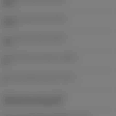
28 mm
Diámetro máximo de corte
(DCX)
36 mm
Límite máximo de ajuste
(ADJLX)
4 mm
Ángulo del filo de herramienta
(KAPR)
92 °
Número de elementos de corte
(CICT)
1
Código de tipo de sujeción
(MTP)
clamp with screw through hole