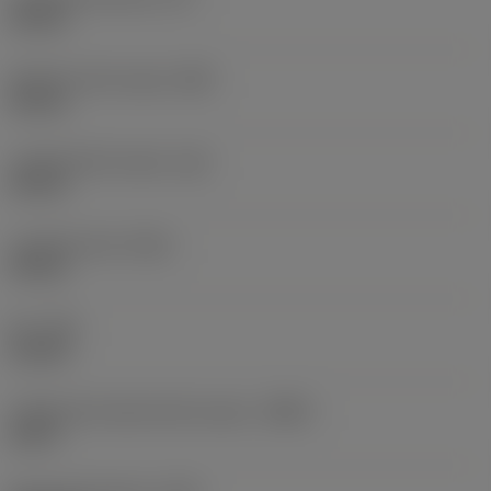
25 mm
Diámetro del cuerpo
(BD)
25 mm
Longitud del cuerpo
(LB)
25 mm
Longitud total
(OAL)
49 mm
Par
(TQ)
0,6 Nm
Código del material del cuerpo
(BMC)
Acero