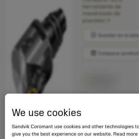
herramienta de
mandrinado de
chevron_right
precisión
bookmark
Guardar en la list
balance
Comparar produc
Disponible en
una semana
Cantidad de paquetes:
We use cookies
1
ISO: 825-36TC06-
EH25
Sandvik Coromant use cookies and other technologies t
ID. del material:
give you the best experience on our website. Read more