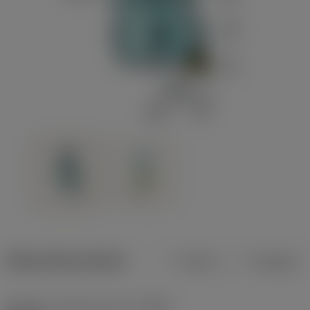
Datos del producto
Metros
Pulgadas
Diámetro mínimo de corte
(DCN)