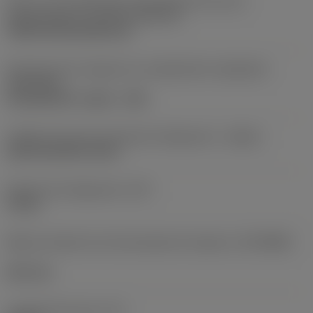
Parte 2 de acoplamiento del elemento de corte,
identificadores
(CUTINT_MASTER)
TCMT 06T102 (RE<0.4)
Dirección de la máquina en acoplamiento adaptador
(ADINTMS)
Coromant EH -metric - E25
Código de tipo de entrada de refrigerante
(CNSC)
axial concentric entry
Presión de refrigerante
(CP)
70 bar
Máximo diametro de mecanizado de máquina
(DCONMS)
24,2 mm
Longitud funcional
(LF)