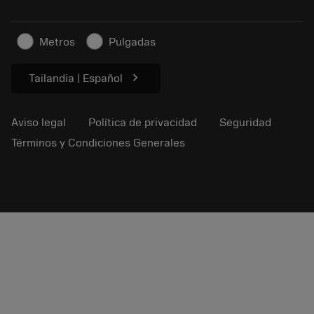
Negocio sostenible
Artículos
Metros
Pulgadas
Para prensas
chevron_right
Tailandia | Español
Aviso legal
Política de privacidad
Seguridad
Términos y Condiciones Generales