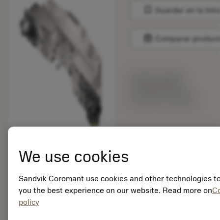
bookmark
Guardar en la list
balance
Comparar produc
Precio en lista:
5 213.00 EUR
Hecho a medida
Cantidad de paquetes:
1
We use cookies
ISO: 825-795SL32
ID. del material:
6415730
Sandvik Coromant use cookies and other technologies to
EAN: 26415730
you the best experience on our website. Read more on
C
ANSI: 825-795SL32
policy