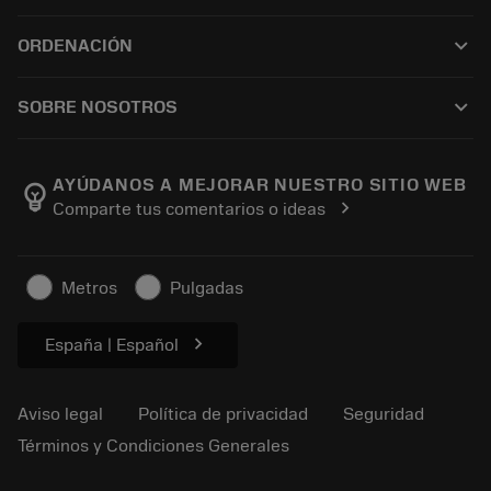
Reciclaje
Tool Assembly
keyboard_arrow_down
ORDENACIÓN
Reacondicionamiento
Tailor Made
Cómo comprar
Conocimientos
Catálogos
keyboard_arrow_down
SOBRE NOSOTROS
Orden
Aprendizaje electrónico
Empleo
Añadir a la cesta
Eventos y formación
Acerca de Sandvik Coromant
Seguimiento de su pedido
Tool ID
AYÚDANOS A MEJORAR NUESTRO SITIO WEB
emoji_objects
chevron_right
Comparte tus comentarios o ideas
Encuéntranos
FAQ
Para la prensa
Contacto
Información de seguridad
Metros
Pulgadas
Sostenibilidad
chevron_right
España | Español
Aviso legal
Política de privacidad
Seguridad
Términos y Condiciones Generales