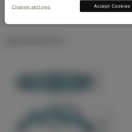
Representación
Accept Cookies
deployed_code
Change settings
Mostrar modelo 3D
remove
add
genérica
shopping_cart
Añadir
Ilustraciones técnicas