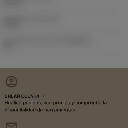
25,12 kg
Release date
(ValFrom20)
24/9/13
ID de paquete de emisión
(RELEASEPACK)
13.2
account_circle
chevron_right
CREAR CUENTA
Realice pedidos, vea precios y compruebe la
disponibilidad de herramientas
mail