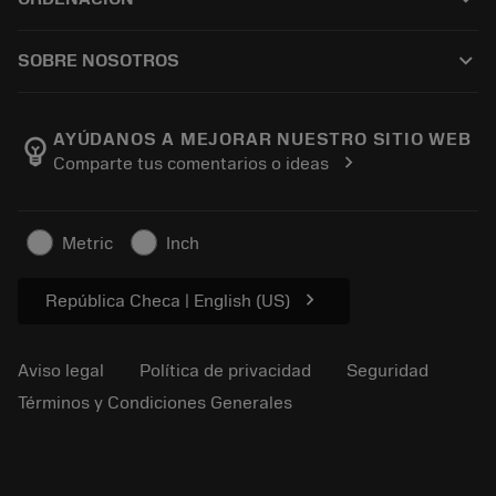
Reacondicionamiento
Tailor Made
Cómo comprar
Conocimientos
Catálogos
keyboard_arrow_down
SOBRE NOSOTROS
Orden
Aprendizaje electrónico
Empleo
Añadir a la cesta
Eventos y formación
Acerca de Sandvik Coromant
Seguimiento de su pedido
Tool ID
AYÚDANOS A MEJORAR NUESTRO SITIO WEB
emoji_objects
chevron_right
Comparte tus comentarios o ideas
Encuéntranos
FAQ
Para la prensa
Contacto
Información de seguridad
Metric
Inch
Sostenibilidad
chevron_right
República Checa | English (US)
Aviso legal
Política de privacidad
Seguridad
Términos y Condiciones Generales