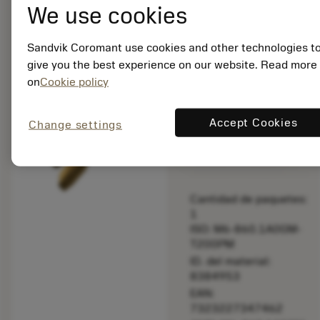
We use cookies
bookmark
Guardar en la list
Sandvik Coromant use cookies and other technologies t
balance
Comparar produc
give you the best experience on our website. Read more
on
Cookie policy
Precio en lista:
Accept Cookies
Change settings
347.00 EUR
Hecho a medida
Cantidad de paquetes:
1
ISO: M6-860.1A0GM-
T200PM
ID. del material:
8384953
EAN:
7323227347462