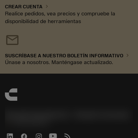
chevron_right
CREAR CUENTA
Realice pedidos, vea precios y compruebe la
disponibilidad de herramientas
mail
chevron_right
SUSCRÍBASE A NUESTRO BOLETÍN INFORMATIVO
Únase a nosotros. Manténgase actualizado.
Sandvik Española S.A. - División Coromant
phone
+34919010275