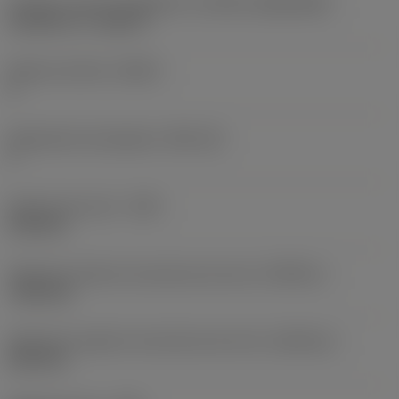
Tamaño y forma de plaquita
(CUTINT_SIZESHAPE)
CoroCut 1-2 -size F2
Número de filos
(CEDC)
2
Alojamiento de plaquita
(SSC_M)
F
Anchura de corte
(CW)
3,18 mm
Tolerancia inferior de anchura de corte
(CWTOLL)
-0,02 mm
Tolerancia superior de anchura de corte
(CWTOLU)
0,02 mm