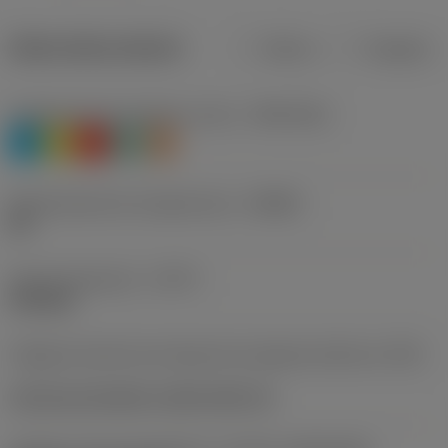
Datos del producto
Metros
Pulgadas
Clasificación de material, nivel 1
(TMC1ISO)
P
M
K
N
S
Denominación de rompevirutas
(CBMD)
RO
Tipo de operación
(CTPT)
finishing
Código de estilo de montaje de la plaquita (métrico)
(IFS)
Concave prismatic section with rail