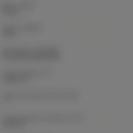
Mano
(HAND)
Neutral
Calidad
(GRADE)
1225
Recubrimiento
(COATING)
PVD TiAlN+TiAlSiN+TiSiN
Grosor de plaquita
(S)
4,3321 mm
Ángulo de incidencia principal
(AN)
7 °
Filo de longitud de interferencia
(LIG)
20,05 mm