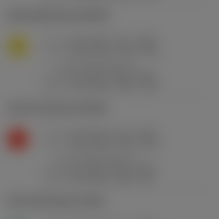
M1.0.Z.AQ
,
Dureza: 200 HB
f
0.15 mm/r (0.1 - 0.18)
n
M
v
140 m/min (160 - 135)
c
a
0.7 mm (0.1 - 1)
p
f
0.3 mm/r (0.18 - 0.42)
n
v
125 m/min (145 - 115)
c
K2.2.C.UT
,
Dureza: 245 HB
f
0.15 mm/r (0.1 - 0.18)
n
K
v
120 m/min (130 - 110)
c
a
0.7 mm (0.1 - 1)
p
f
0.3 mm/r (0.18 - 0.42)
n
v
105 m/min (125 - 95)
c
N1.3.C.AG
,
Dureza: 90 HB