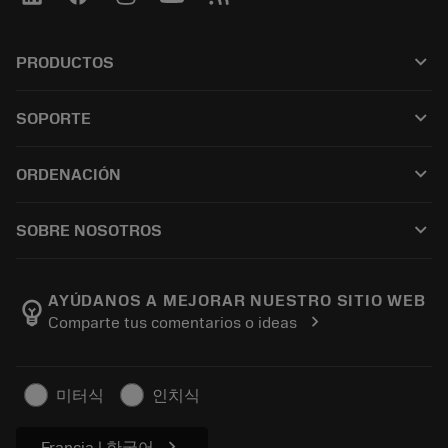
keyboard_arrow_down
PRODUCTOS
Todas as ferramentas
keyboard_arrow_down
SOPORTE
Todos os softwares
Atendimento ao cliente
Reciclagem
keyboard_arrow_down
ORDENACIÓN
Distribuidores e especialistas
Recondicionamento
Como comprar
Guias e tutoriais
Tailor Made
keyboard_arrow_down
SOBRE NOSOTROS
Pedido
Calculadoras e aplicativos
Sobre a Sandvik Coromant
Voltar
Catálogos e manuais
Manufacturing Wellness
Rastreie seu pedido
AYÚDANOS A MEJORAR NUESTRO SITIO WEB
emoji_objects
chevron_right
Comparte tus comentarios o ideas
Carreira
Faça uma cotação
Negócios sustentáveis
Artigos
미터식
인치식
Para a prensa
chevron_right