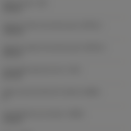
Radio de punta
(RE)
1,59 mm
Tolerancia inferior del radio de punta
(RETOLL)
-0,02 mm
Tolerancia superior del radio de punta
(RETOLU)
0,02 mm
Profundidad máxima de corte
(CDX)
18,7 mm
Ángulo cuerpo del lado de la máquina
(BAMS)
0 °
Profundidad de corte máxima
(APMX)
1,39 mm