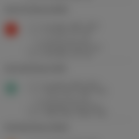
K2.2.C.UT
,
Dureza: 245 HB
f
0.1 mm/r (0.04 - 0.15)
n
K
v
70 m/min (75 - 65)
c
a
0.5 mm (0.2 - 0.9)
p
f
0.24 mm/r (0.14 - 0.47)
n
v
60 m/min (70 - 60)
c
N1.3.C.AG
,
Dureza: 90 HB
f
0.1 mm/r (0.04 - 0.15)
n
N
v
1500 m/min (1900 - 190)
c
a
0.5 mm (0.2 - 0.9)
p
f
0.24 mm/r (0.14 - 0.47)
n
v
1500 m/min (1900 - 190)
c
S2.0.Z.AG
,
Dureza: 350 HB