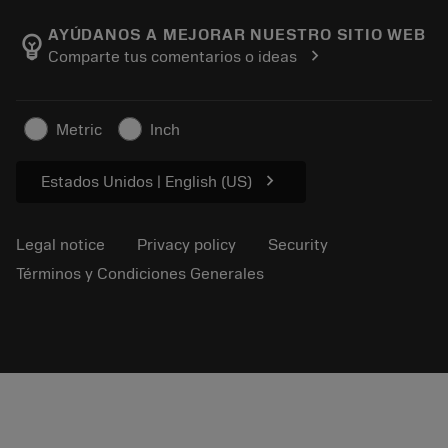
Careers
Return
Events and training
About Sandvik Coromant
Track your order
Tool ID
AYÚDANOS A MEJORAR NUESTRO SITIO WEB
emoji_objects
chevron_right
Comparte tus comentarios o ideas
Find Us
FAQ
For press
Contact us
Safety information
Metric
Inch
Sustainability
chevron_right
Estados Unidos | English (US)
Legal notice
Privacy policy
Security
Términos y Condiciones Generales