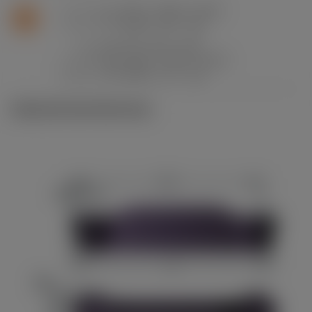
f
0.1 mm/r (0.04 - 0.15)
n
S
v
17 m/min (21 - 16)
c
a
0.5 mm (0.2 - 0.9)
p
f
0.24 mm/r (0.14 - 0.47)
n
v
14 m/min (17 - 13)
c
Ilustraciones técnicas