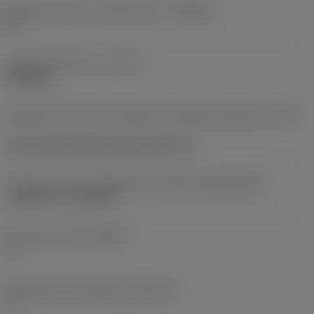
Denominación de rompevirutas
(CBMD)
RF
Tipo de operación
(CTPT)
finishing
Código de estilo de montaje de la plaquita (métrico)
(IFS)
Concave prismatic section with rail
Tamaño y forma de plaquita
(CUTINT_SIZESHAPE)
CoroCut 1-2 -size H2
Número de filos
(CEDC)
2
Alojamiento de plaquita
(SSC_M)
H