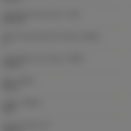
Profundidad máxima de corte
(CDX)
22,97 mm
Ángulo cuerpo del lado de la máquina
(BAMS)
0 °
Profundidad de corte máxima
(APMX)
2,18 mm
Mano
(HAND)
Neutral
Calidad
(GRADE)
H13A
Grosor de plaquita
(S)