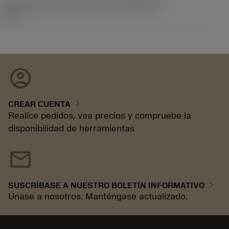
ID de paquete de emisión
(RELEASEPACK)
24.2
account_circle
chevron_right
CREAR CUENTA
Realice pedidos, vea precios y compruebe la
disponibilidad de herramientas
mail
chevron_right
SUSCRÍBASE A NUESTRO BOLETÍN INFORMATIVO
Únase a nosotros. Manténgase actualizado.