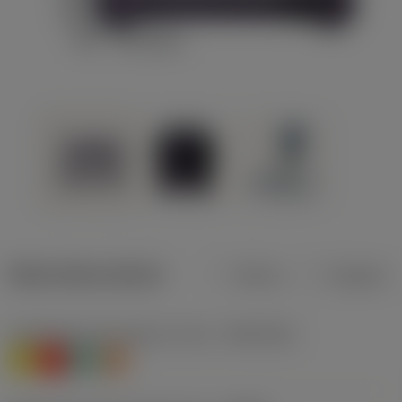
Datos del producto
Metros
Pulgadas
Clasificación de material, nivel 1
(TMC1ISO)
M
K
N
S