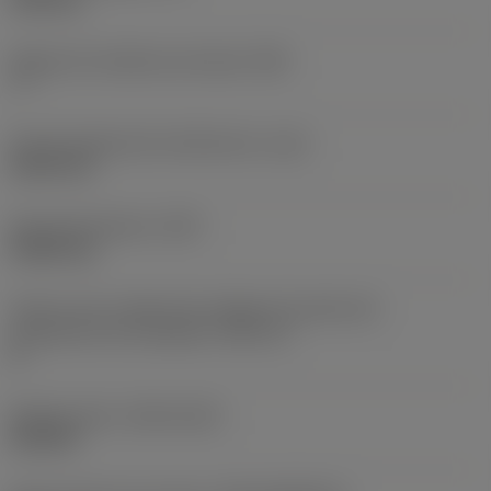
4,35 mm
Ángulo de incidencia principal
(AN)
7 °
Filo de longitud de interferencia
(LIG)
25,09 mm
Peso del elemento
(WT)
0,0061 kg
Vista en sist. imperial de código de tamaño del
alojamiento de la plaquita
(SSC_N)
H
Release date
(ValFrom20)
25/9/24