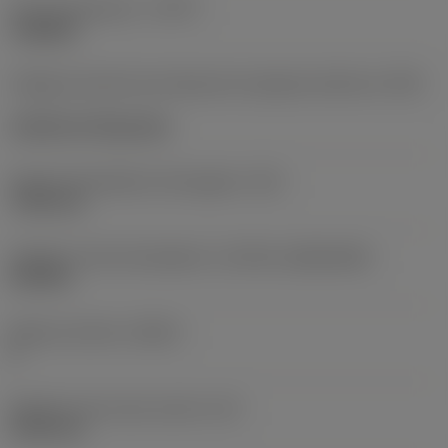
Tipo de operación
(CTPT)
roughing
Código de estilo de montaje de la plaquita (métrico)
(IFS)
Cylindrical fixing hole
Fijación del diámetro del agujero
(D1)
7,925 mm
Tamaño y forma de plaquita
(CUTINT_SIZESHAPE)
CN1906
Número de filos
(CEDC)
2
Diámetro de círculo inscrito
(IC)
19,05 mm