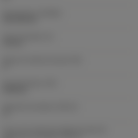
Recubrimiento
(COATING)
CVD TiCN+TiN
Grosor de plaquita
(S)
6,35 mm
Ángulo de incidencia principal
(AN)
0 °
Peso del elemento
(WT)
0,0262 kg
Alojamiento de plaquita
(SSC_M)
19
Vista en sist. imperial de código de tamaño del
alojamiento de la plaquita
(SSC_N)