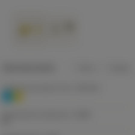
Datos del producto
Metros
Pulgadas
Clasificación de material, nivel 1
(TMC1ISO)
P
M
Denominación de rompevirutas
(CBMD)
HR