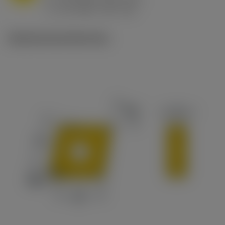
ex
v
65 m/min (90 - 50)
c
Ilustraciones técnicas