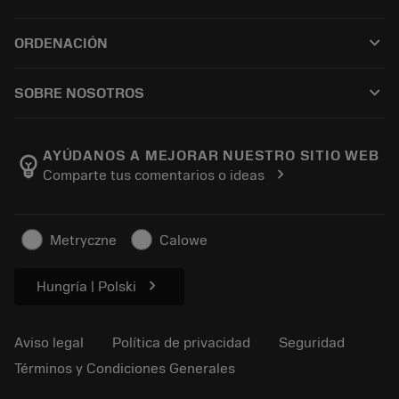
Todo el software
Servicio de atención al cliente
Reciclaje
keyboard_arrow_down
ORDENACIÓN
Distribuidores y especialistas
Reacondicionamiento
Cómo comprar
Guías y tutoriales
Tailor Made
keyboard_arrow_down
SOBRE NOSOTROS
Orden
Calculadoras y apps
Acerca de Sandvik Coromant
Volver
Catálogos y manuales
Manufacturing wellness
Rastrear su pedido
AYÚDANOS A MEJORAR NUESTRO SITIO WEB
emoji_objects
chevron_right
Comparte tus comentarios o ideas
Carrera
Solicitar un presupuesto
Negocio sostenible
Artículos
Metryczne
Calowe
Para prensas
chevron_right
Hungría | Polski
Aviso legal
Política de privacidad
Seguridad
Términos y Condiciones Generales