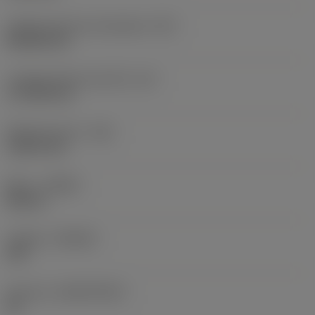
Código de forma de plaquita
(SC)
Rhombic 80
Longitud efectiva del filo
(LE)
17,7439 mm
Radio de punta
(RE)
1,5875 mm
Mano
(HAND)
Neutral
Calidad
(GRADE)
235
Sustrato
(SUBSTRATE)
HC