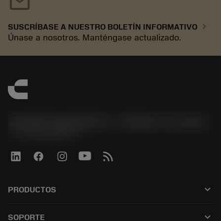
mail
chevron_right
SUSCRÍBASE A NUESTRO BOLETÍN INFORMATIVO
Únase a nosotros. Manténgase actualizado.
Sandvik Española S.A. - División Coromant
phone
+34919010275
keyboard_arrow_down
PRODUCTOS
Todas las herramientas
keyboard_arrow_down
SOPORTE