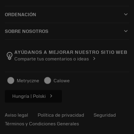
Todo el software
Servicio de atención al cliente
Reciclaje
keyboard_arrow_down
ORDENACIÓN
Distribuidores y especialistas
Reacondicionamiento
Cómo comprar
Guías y tutoriales
Tailor Made
keyboard_arrow_down
SOBRE NOSOTROS
Orden
Calculadoras y apps
Acerca de Sandvik Coromant
Volver
Catálogos y manuales
Manufacturing wellness
Rastrear su pedido
AYÚDANOS A MEJORAR NUESTRO SITIO WEB
emoji_objects
chevron_right
Comparte tus comentarios o ideas
Carrera
Solicitar un presupuesto
Negocio sostenible
Artículos
Metryczne
Calowe
Para prensas
chevron_right
Hungría | Polski
Aviso legal
Política de privacidad
Seguridad
Términos y Condiciones Generales