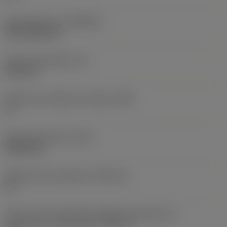
Recubrimiento
(COATING)
CVD TiCN+TiN
Grosor de plaquita
(S)
6,35 mm
Ángulo de incidencia principal
(AN)
0 °
Peso del elemento
(WT)
0,0262 kg
Alojamiento de plaquita
(SSC_M)
19
Vista en sist. imperial de código de tamaño del
alojamiento de la plaquita
(SSC_N)