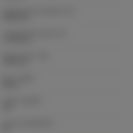
Código de forma de plaquita
(SC)
Rhombic 80
Longitud efectiva del filo
(LE)
17,7439 mm
Radio de punta
(RE)
1,5875 mm
Mano
(HAND)
Neutral
Calidad
(GRADE)
235
Sustrato
(SUBSTRATE)
HC