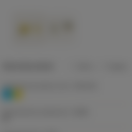
Datos del producto
Metros
Pulgadas
Clasificación de material, nivel 1
(TMC1ISO)
P
M
Denominación de rompevirutas
(CBMD)
HR