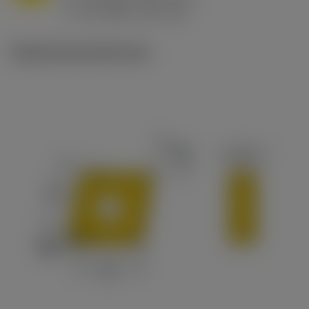
ex
v
65 m/min (90 - 50)
c
Ilustraciones técnicas