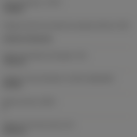
Tipo de operación
(CTPT)
roughing
Código de estilo de montaje de la plaquita (métrico)
(IFS)
Cylindrical fixing hole
Fijación del diámetro del agujero
(D1)
7,925 mm
Tamaño y forma de plaquita
(CUTINT_SIZESHAPE)
CN1906
Número de filos
(CEDC)
2
Diámetro de círculo inscrito
(IC)
19,05 mm