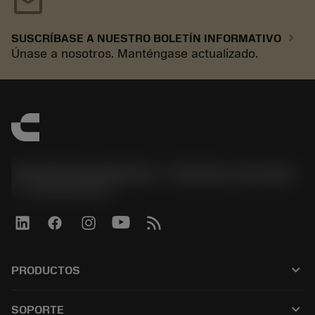
mail
chevron_right
SUSCRÍBASE A NUESTRO BOLETÍN INFORMATIVO
Únase a nosotros. Manténgase actualizado.
Sandvik Española S.A. - División Coromant
phone
+34919010275
keyboard_arrow_down
PRODUCTOS
Todas las herramientas
keyboard_arrow_down
SOPORTE