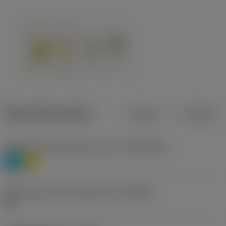
Datos del producto
Metros
Pulgadas
Clasificación de material, nivel 1
(TMC1ISO)
P
M
Denominación de rompevirutas
(CBMD)
HR