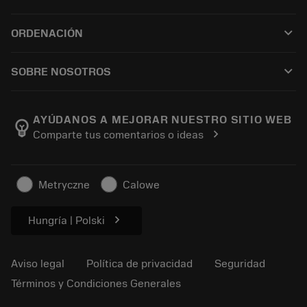
Todo el software
Servicio de atención al cliente
Reciclaje
keyboard_arrow_down
ORDENACIÓN
Distribuidores y especialistas
Reacondicionamiento
Cómo comprar
Guías y tutoriales
Tailor Made
keyboard_arrow_down
SOBRE NOSOTROS
Orden
Calculadoras y apps
Acerca de Sandvik Coromant
Volver
Catálogos y manuales
Manufacturing wellness
Rastrear su pedido
AYÚDANOS A MEJORAR NUESTRO SITIO WEB
emoji_objects
chevron_right
Comparte tus comentarios o ideas
Carrera
Solicitar un presupuesto
Negocio sostenible
Artículos
Metryczne
Calowe
Para prensas
chevron_right
Hungría | Polski
Aviso legal
Política de privacidad
Seguridad
Términos y Condiciones Generales