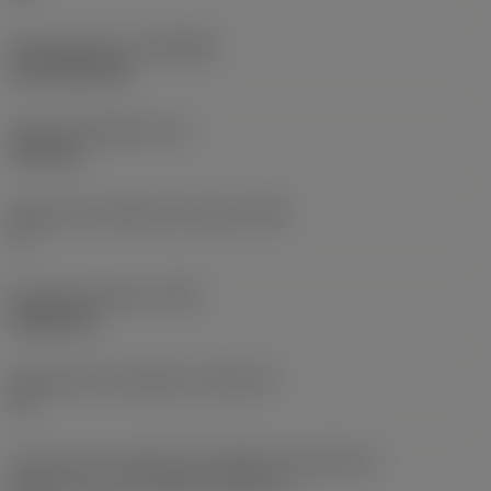
Recubrimiento
(COATING)
CVD TiCN+TiN
Grosor de plaquita
(S)
6,35 mm
Ángulo de incidencia principal
(AN)
0 °
Peso del elemento
(WT)
0,0262 kg
Alojamiento de plaquita
(SSC_M)
19
Vista en sist. imperial de código de tamaño del
alojamiento de la plaquita
(SSC_N)