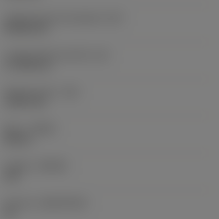
Código de forma de plaquita
(SC)
Rhombic 80
Longitud efectiva del filo
(LE)
17,7439 mm
Radio de punta
(RE)
1,5875 mm
Mano
(HAND)
Neutral
Calidad
(GRADE)
235
Sustrato
(SUBSTRATE)
HC