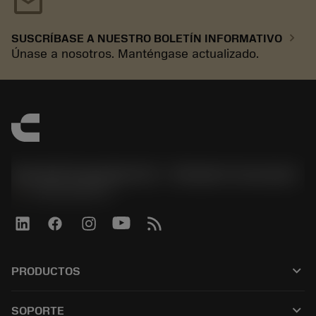
mail
chevron_right
SUSCRÍBASE A NUESTRO BOLETÍN INFORMATIVO
Únase a nosotros. Manténgase actualizado.
Sandvik Española S.A. - División Coromant
phone
+34919010275
keyboard_arrow_down
PRODUCTOS
Todas las herramientas
keyboard_arrow_down
SOPORTE