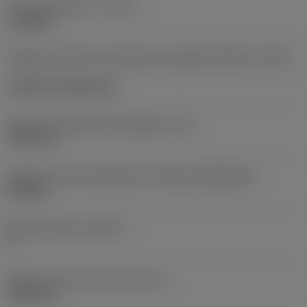
Tipo de operación
(CTPT)
roughing
Código de estilo de montaje de la plaquita (métrico)
(IFS)
Cylindrical fixing hole
Fijación del diámetro del agujero
(D1)
7,925 mm
Tamaño y forma de plaquita
(CUTINT_SIZESHAPE)
CN1906
Número de filos
(CEDC)
2
Diámetro de círculo inscrito
(IC)
19,05 mm