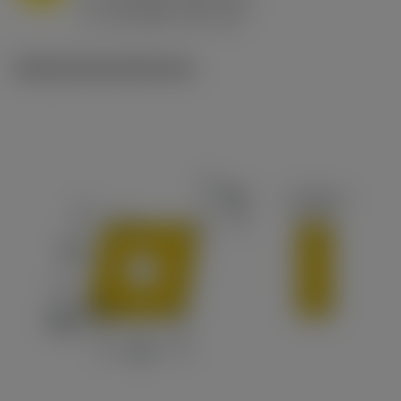
ex
v
65 m/min (90 - 50)
c
Ilustraciones técnicas