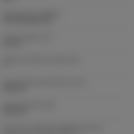
Recubrimiento
(COATING)
CVD TiCN+Al2O3+TiN
Grosor de plaquita
(S)
4,35 mm
Ángulo de incidencia principal
(AN)
7 °
Filo de longitud de interferencia
(LIG)
24,98 mm
Peso del elemento
(WT)
0,0075 kg
Vista en sist. imperial de código de tamaño del
alojamiento de la plaquita
(SSC_N)