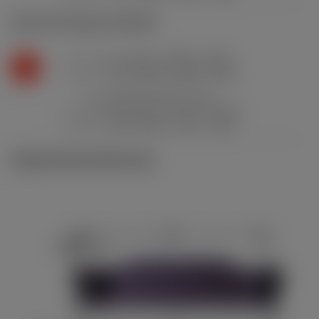
K2.2.C.UT
,
Dureza: 245 HB
f
0.1 mm/r (0.05 - 0.15)
n
K
v
175 m/min (220 - 155)
c
a
0.5 mm (0.2 - 1.2)
p
f
0.25 mm/r (0.14 - 0.57)
n
v
135 m/min (175 - 110)
c
Ilustraciones técnicas