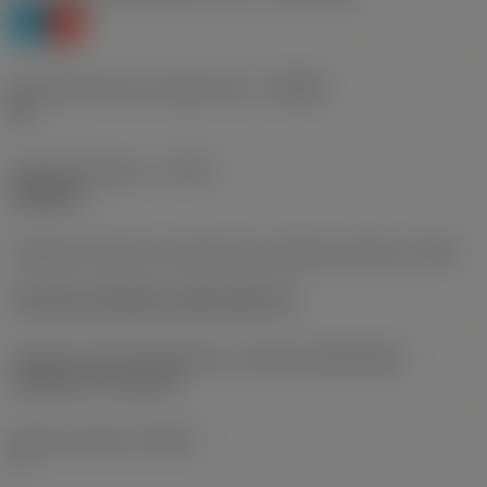
P
K
Denominación de rompevirutas
(CBMD)
RF
Tipo de operación
(CTPT)
finishing
Código de estilo de montaje de la plaquita (métrico)
(IFS)
Concave prismatic section with rail
Tamaño y forma de plaquita
(CUTINT_SIZESHAPE)
CoroCut 1-2 -size J2
Número de filos
(CEDC)
2