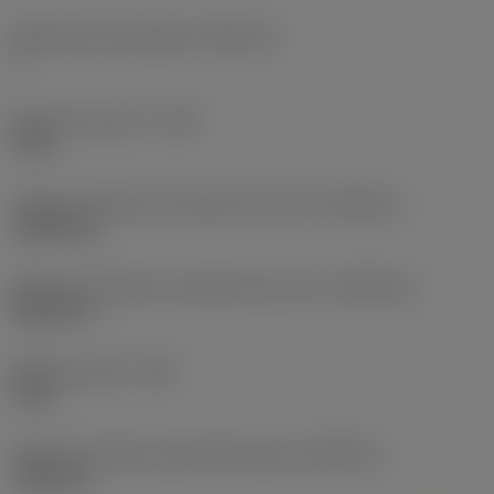
Alojamiento de plaquita
(SSC_M)
J
Anchura de corte
(CW)
6 mm
Tolerancia inferior de anchura de corte
(CWTOLL)
-0,045 mm
Tolerancia superior de anchura de corte
(CWTOLU)
0,045 mm
Radio de punta
(RE)
3 mm
Tolerancia inferior del radio de punta
(RETOLL)
-0,05 mm