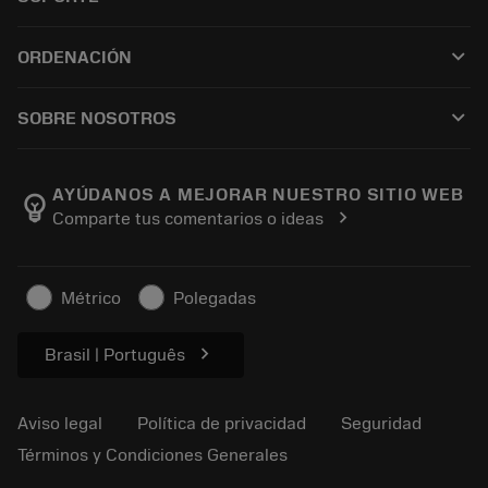
Todo el software
Servicio de atención al cliente
Reciclaje
keyboard_arrow_down
ORDENACIÓN
Distribuidores y especialistas
Reacondicionamiento
Cómo comprar
Guías y tutoriales
Tailor Made
keyboard_arrow_down
SOBRE NOSOTROS
Orden
Calculadoras y apps
Acerca de Sandvik Coromant
Volver
Catálogos y manuales
Manufacturing wellness
Rastrear su pedido
AYÚDANOS A MEJORAR NUESTRO SITIO WEB
emoji_objects
chevron_right
Comparte tus comentarios o ideas
Carrera
Solicitar un presupuesto
Negocio sostenible
Artículos
Métrico
Polegadas
Para prensas
chevron_right
Brasil | Português
Aviso legal
Política de privacidad
Seguridad
Términos y Condiciones Generales