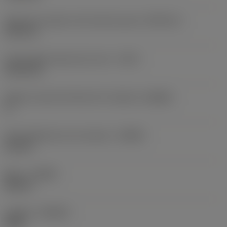
Tolerancia superior del radio de punta
(RETOLU)
0,05 mm
Profundidad máxima de corte
(CDX)
22,18 mm
Ángulo cuerpo del lado de la máquina
(BAMS)
0 °
Profundidad de corte máxima
(APMX)
2,8 mm
Mano
(HAND)
Neutral
Calidad
(GRADE)
4425