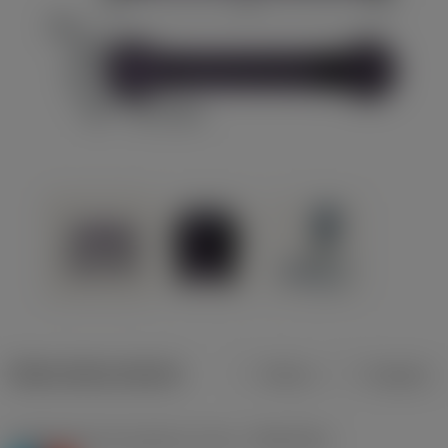
Datos del producto
Metros
Pulgadas
Clasificación de material, nivel 1
(TMC1ISO)