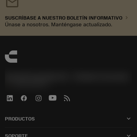
mail
chevron_right
SUSCRÍBASE A NUESTRO BOLETÍN INFORMATIVO
Únase a nosotros. Manténgase actualizado.
Sandvik Española S.A. - División Coromant
phone
+34919010275
keyboard_arrow_down
PRODUCTOS
Todas las herramientas
keyboard_arrow_down
SOPORTE