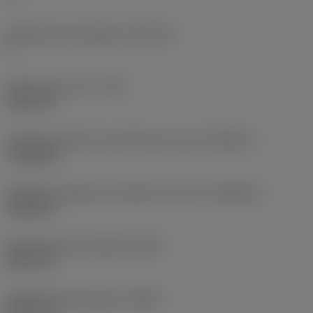
Alojamiento de plaquita
(SSC_M)
E
Anchura de corte
(CW)
0,0787 in
Tolerancia inferior de anchura de corte
(CWTOLL)
-0,0008 in
Tolerancia superior de anchura de corte
(CWTOLU)
0,0008 in
Radio de punta izquierda
(REL)
0,0079 in
Radio de punta derecha
(RER)