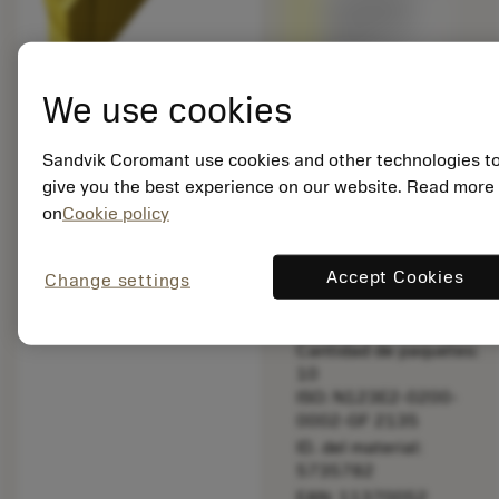
Totalmente
compatible
con el
producto
original -
We use cookies
Por favor,
compruebe
Sandvik Coromant use cookies and other technologies t
la longitud
give you the best experience on our website. Read more
on
Cookie policy
Precio en lista:
37.80 EUR
No disponible
Accept Cookies
Change settings
Cantidad de paquetes:
10
ISO: N123E2-0200-
0002-GF 2135
ID. del material:
5735782
EAN: 11370052