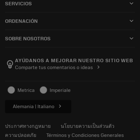
keyboard_arrow_down
SERVICIOS
CoroPlus® Tool Guide
การรีไซเคิล
Tool Assembly
keyboard_arrow_down
ORDENACIÓN
การฟื้นฟูสภาพเครื่องมือ
Tailor Made
วิธีการซื้อ
ความรู้
แคตตาล็อก
keyboard_arrow_down
SOBRE NOSOTROS
สั่ง ซื้อ
บทเรียนอิเล็กทรอนิกส์
ตำแหน่งงาน
ผลการค้นหา
กิจกรรมและการฝึกอบรม
เกี่ยวกับแซนด์วิคโคโรม้อนท์
ติดตามคําสั่งซื้อของคุณ
Tool ID
AYÚDANOS A MEJORAR NUESTRO SITIO WEB
emoji_objects
chevron_right
Comparte tus comentarios o ideas
ค้นหาเรา
คำ ถาม
สำหรับสื่อมวลชน
ติดต่อเรา
ข้อมูลความปลอดภัยในการทำงาน
Metrica
Imperiale
ความยั่งยืน
chevron_right
Alemania | Italiano
ประกาศทางกฎหมาย
นโยบายความเป็นส่วนตัว
ความปลอดภัย
Términos y Condiciones Generales