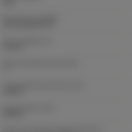
2135
Recubrimiento
(COATING)
CVD TiCrN+Al2O3+TiN
Grosor de plaquita
(S)
0,1706 in
Ángulo de incidencia principal
(AN)
7 °
Filo de longitud de interferencia
(LIG)
0,7894 in
Peso del elemento
(WT)
0,0025 lb
Vista en sist. imperial de código de tamaño del