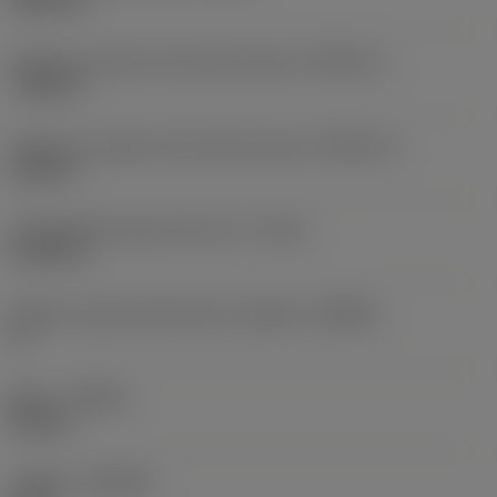
0,0079 in
Tolerancia inferior del radio de punta
(RETOLL)
-0,002 in
Tolerancia superior del radio de punta
(RETOLU)
0,002 in
Profundidad máxima de corte
(CDX)
0,7559 in
Ángulo cuerpo del lado de la máquina
(BAMS)
0 °
Mano
(HAND)
Neutral
Calidad
(GRADE)