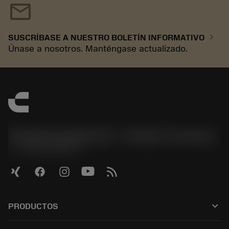
mail
chevron_right
SUSCRÍBASE A NUESTRO BOLETÍN INFORMATIVO
Únase a nosotros. Manténgase actualizado.
Sandvik Española S.A. - División Coromant
phone
+34919010275
keyboard_arrow_down
PRODUCTOS
ผลิตภัณฑ์ทั้งหมด