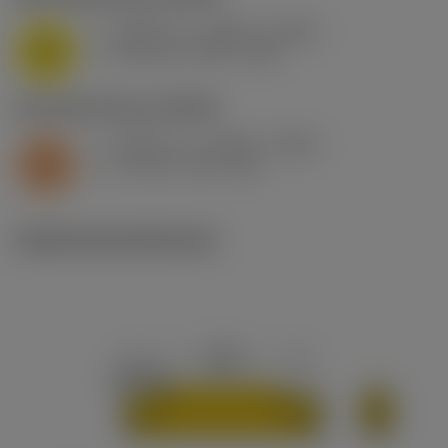
f
0.003 in/r (0.002 - 0.006)
n
M
v
390 sfm (490 - 335)
c
S2.0.Z.AG
,
Dureza: 350 HB
f
0.003 in/r (0.002 - 0.006)
n
S
v
95 sfm (115 - 85)
c
Ilustraciones técnicas