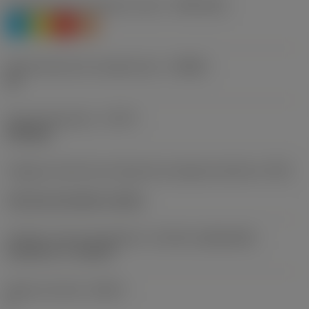
Clasificación de material, nivel 1
(TMC1ISO)
P
M
K
S
Denominación de rompevirutas
(CBMD)
GF
Tipo de operación
(CTPT)
finishing
Código de estilo de montaje de la plaquita (métrico)
(IFS)
Concave prismatic section
Tamaño y forma de plaquita
(CUTINT_SIZESHAPE)
CoroCut 1-2 -size E2
Número de filos
(CEDC)
2