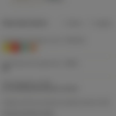
Datos del producto
Metros
Pulgadas
Clasificación de material, nivel 1
(TMC1ISO)
M
K
N
S
Denominación de rompevirutas
(CBMD)
RM
Tipo de operación
(CTPT)
pre-machining with demand on surface
Código de estilo de montaje de la plaquita (métrico)
(IFS)
Concave prismatic section