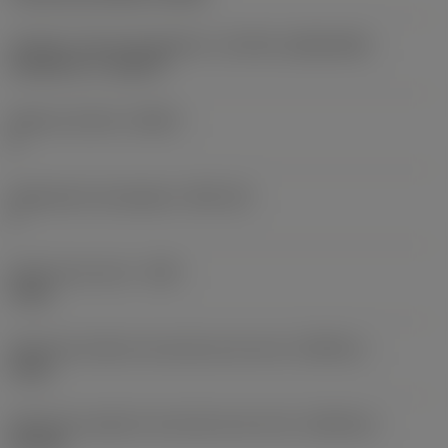
Tamaño y forma de plaquita
(CUTINT_SIZESHAPE)
CoroCut 1-2 -size F2
Número de filos
(CEDC)
2
Alojamiento de plaquita
(SSC_M)
F
Anchura de corte
(CW)
3 mm
Tolerancia inferior de anchura de corte
(CWTOLL)
0 mm
Tolerancia superior de anchura de corte
(CWTOLU)
0,1 mm