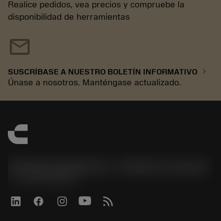
Realice pedidos, vea precios y compruebe la
disponibilidad de herramientas
mail
chevron_right
SUSCRÍBASE A NUESTRO BOLETÍN INFORMATIVO
Únase a nosotros. Manténgase actualizado.
Sandvik Española S.A. - División Coromant
phone
+34919010275