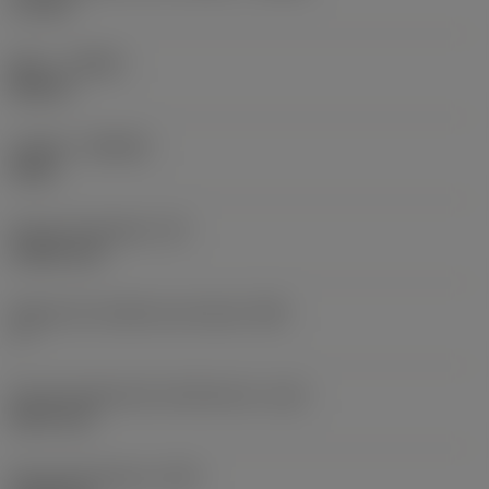
1,3 mm
Mano
(HAND)
Neutral
Calidad
(GRADE)
H13A
Grosor de plaquita
(S)
4,3321 mm
Ángulo de incidencia principal
(AN)
7 °
Filo de longitud de interferencia
(LIG)
20,07 mm
Peso del elemento
(WT)