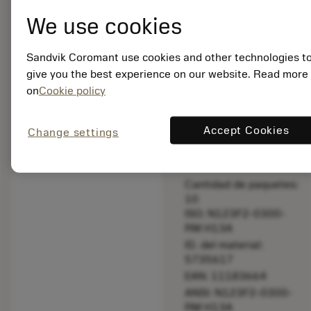
original -
We use cookies
Por favor,
compruebe
la longitud
Sandvik Coromant use cookies and other technologies t
give you the best experience on our website. Read more
Precio en lista:
on
Cookie policy
26.10 EUR
Disponibile a
Accept Cookies
Change settings
stock
Cantidad de paquetes:
10
ISO: N123F2-0300-
RM H13A
ID. del material:
5735617
EAN: 11183664
ANSI: N123F2-0300-
RM H13A