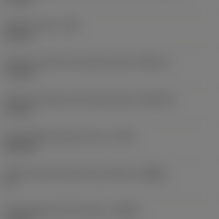
Radio de punta
(RE)
1,5 mm
Tolerancia inferior del radio de punta
(RETOLL)
-0,1 mm
Tolerancia superior del radio de punta
(RETOLU)
0,1 mm
Profundidad máxima de corte
(CDX)
18,6 mm
Ángulo cuerpo del lado de la máquina
(BAMS)
0 °
Profundidad de corte máxima
(APMX)