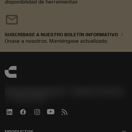
disponibilidad de herramientas
mail
chevron_right
SUSCRÍBASE A NUESTRO BOLETÍN INFORMATIVO
Únase a nosotros. Manténgase actualizado.
Sandvik Española S.A. - División Coromant
phone
+34919010275
keyboard_arrow_down
PRODUCTOS