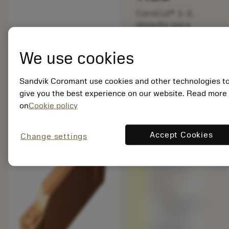
CoroCut® 1-2,
plaquita para
chevron_right
ranurado
We use cookies
bookmark
Guardar en la list
Sandvik Coromant use cookies and other technologies t
balance
Comparar produc
give you the best experience on our website. Read more
on
Cookie policy
Accept Cookies
Change settings
Siendo
reemplazado
por
C2I-
G2N-0318-
0004-
GF1225
Disponibile
a stock