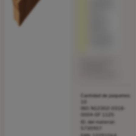
Totalmente
compatible
con el
producto
original -
Por favor,
compruebe
la longitud
Precio en lista:
46.15 EUR
No disponible
Cantidad de paquetes:
10
ISO: N123G2-0318-
0004-GF 1125
ID. del material:
5735907
EAN: 12291064