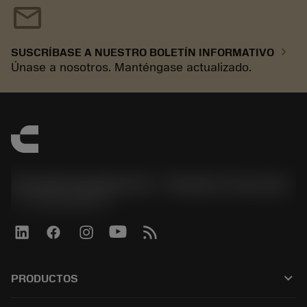
mail
chevron_right
SUSCRÍBASE A NUESTRO BOLETÍN INFORMATIVO
Únase a nosotros. Manténgase actualizado.
Sandvik Española S.A. - División Coromant
phone
+34919010275
keyboard_arrow_down
PRODUCTOS
Todas las herramientas