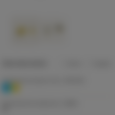
Datos del producto
Metros
Pulgadas
Clasificación de material, nivel 1
(TMC1ISO)
P
M
Denominación de rompevirutas
(CBMD)
HR