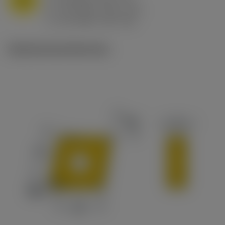
f
0.8 mm/r (0.5 - 1.1)
n
h
0.8 mm/r (0.5 - 1.1)
ex
v
65 m/min (90 - 50)
c
Ilustraciones técnicas