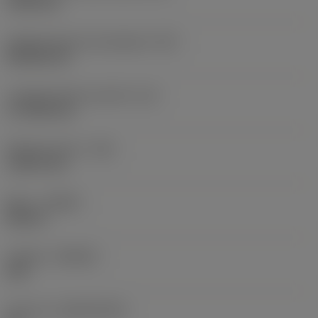
19,05 mm
Código de forma de plaquita
(SC)
Rhombic 80
Longitud efectiva del filo
(LE)
17,7439 mm
Radio de punta
(RE)
1,5875 mm
Mano
(HAND)
Neutral
Calidad
(GRADE)
235
Sustrato
(SUBSTRATE)