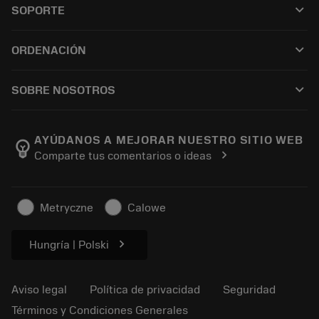
keyboard_arrow_down
SOPORTE
Todo el software
Servicio de atención al cliente
Reciclaje
keyboard_arrow_down
ORDENACIÓN
Distribuidores y especialistas
Reacondicionamiento
Cómo comprar
Guías y tutoriales
Tailor Made
keyboard_arrow_down
SOBRE NOSOTROS
Orden
Calculadoras y apps
Acerca de Sandvik Coromant
Volver
Catálogos y manuales
Manufacturing wellness
Rastrear su pedido
AYÚDANOS A MEJORAR NUESTRO SITIO WEB
emoji_objects
chevron_right
Comparte tus comentarios o ideas
Carrera
Solicitar un presupuesto
Negocio sostenible
Artículos
Metryczne
Calowe
Para prensas
chevron_right
Hungría | Polski
Aviso legal
Política de privacidad
Seguridad
Términos y Condiciones Generales