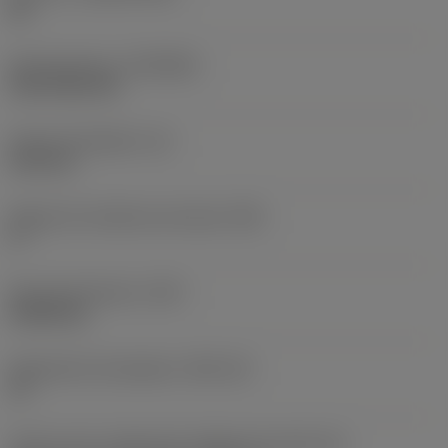
HC
Recubrimiento
(COATING)
CVD TiCN+TiN
Grosor de plaquita
(S)
6,35 mm
Ángulo de incidencia principal
(AN)
0 °
Peso del elemento
(WT)
0,0262 kg
Alojamiento de plaquita
(SSC_M)
19
Vista en sist. imperial de código de tamaño del