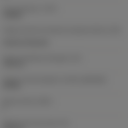
Tipo de operación
(CTPT)
roughing
Código de estilo de montaje de la plaquita (métrico)
(IFS)
Cylindrical fixing hole
Fijación del diámetro del agujero
(D1)
7,925 mm
Tamaño y forma de plaquita
(CUTINT_SIZESHAPE)
CN1906
Número de filos
(CEDC)
2
Diámetro de círculo inscrito
(IC)