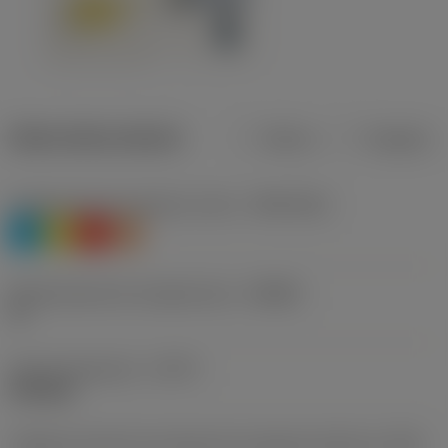
Datos del producto
Metros
Pulgadas
Clasificación de material, nivel 1
(TMC1ISO)
P
M
K
S
Denominación de rompevirutas
(CBMD)
TF
Tipo de operación
(CTPT)
finishing
Código de estilo de montaje de la plaquita (métrico)
(IFS)