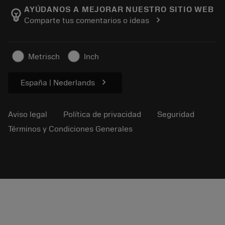
Acerca de Sandvik Coromant
Seguimiento de su pedido
Tool ID
AYÚDANOS A MEJORAR NUESTRO SITIO WEB
emoji_objects
chevron_right
Comparte tus comentarios o ideas
Encuéntranos
FAQ
Para la prensa
Contacto
Información de seguridad
Metrisch
Inch
Sostenibilidad
chevron_right
España | Nederlands
Aviso legal
Política de privacidad
Seguridad
Términos y Condiciones Generales