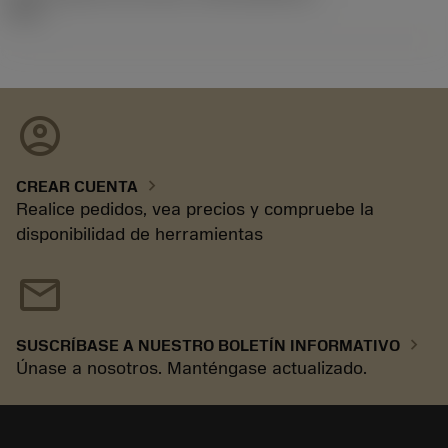
99.1
account_circle
chevron_right
CREAR CUENTA
Realice pedidos, vea precios y compruebe la
disponibilidad de herramientas
mail
chevron_right
SUSCRÍBASE A NUESTRO BOLETÍN INFORMATIVO
Únase a nosotros. Manténgase actualizado.