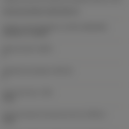
Concave prismatic section with rail
Tamaño y forma de plaquita
(CUTINT_SIZESHAPE)
CoroCut 1-2 -size H2
Número de filos
(CEDC)
2
Alojamiento de plaquita
(SSC_M)
H
Anchura de corte
(CW)
4 mm
Tolerancia inferior de anchura de corte
(CWTOLL)
0 mm