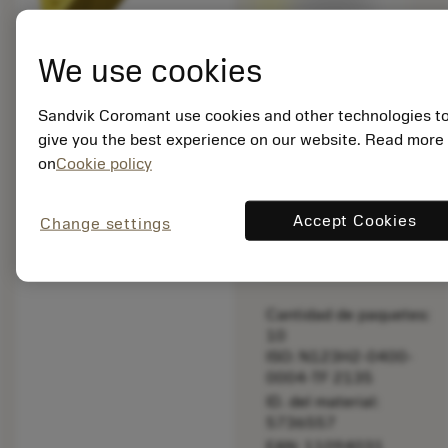
Totalmente
compatible
con el
We use cookies
producto
original -
Por favor,
Sandvik Coromant use cookies and other technologies t
compruebe
give you the best experience on our website. Read more
la longitud
on
Cookie policy
Precio en lista:
Accept Cookies
37.25 EUR
Change settings
No disponible
Cantidad de paquetes:
10
ISO: N123H2-0400-
0004-TF 2135
ID. del material:
5736557
EAN: 11094031