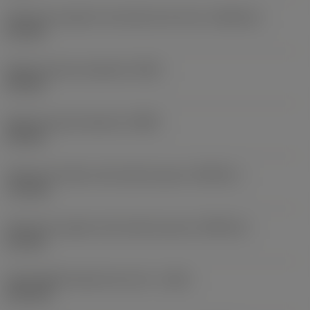
Tolerancia superior de anchura de corte
(CWTOLU)
0,1 mm
Radio de punta izquierda
(REL)
0,4 mm
Radio de punta derecha
(RER)
0,4 mm
Tolerancia inferior del radio de punta
(RETOLL)
-0,1 mm
Tolerancia superior del radio de punta
(RETOLU)
0,1 mm
Profundidad máxima de corte
(CDX)
23,3 mm