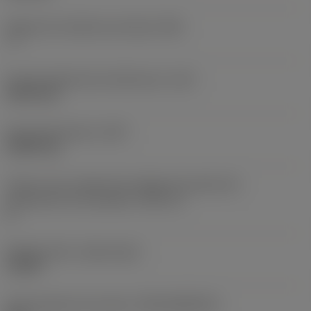
Ángulo de incidencia principal
(AN)
7 °
Filo de longitud de interferencia
(LIG)
24,99 mm
Peso del elemento
(WT)
0,0047 kg
Vista en sist. imperial de código de tamaño del
alojamiento de la plaquita
(SSC_N)
H
Release date
(ValFrom20)
1/2/99
ID de paquete de emisión
(RELEASEPACK)