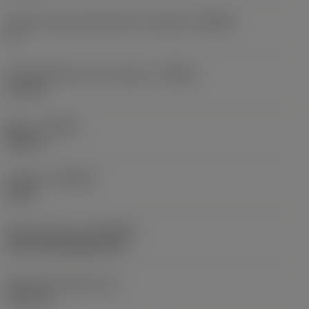
Ángulo cuerpo del lado de la máquina
(BAMS)
0 °
Profundidad de corte máxima
(APMX)
2,2 mm
Mano
(HAND)
Neutral
Calidad
(GRADE)
2135
Recubrimiento
(COATING)
CVD TiCrN+Al2O3+TiN
Grosor de plaquita
(S)
4,35 mm