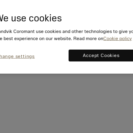
e use cookies
ndvik Coromant use cookies and other technologies to give y
e best experience on our website. Read more on
Cookie policy
Accept Cookies
hange settings