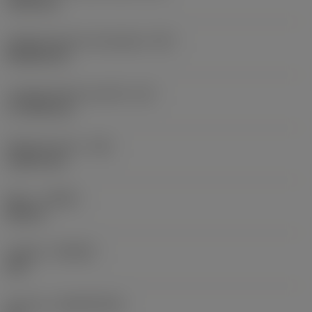
19,05 mm
Código de forma de plaquita
(SC)
Rhombic 80
Longitud efectiva del filo
(LE)
17,7439 mm
Radio de punta
(RE)
1,5875 mm
Mano
(HAND)
Neutral
Calidad
(GRADE)
235
Sustrato
(SUBSTRATE)