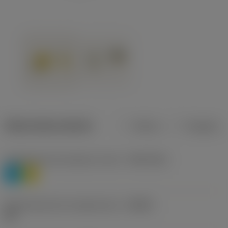
Datos del producto
Metros
Pulgadas
Clasificación de material, nivel 1
(TMC1ISO)
P
M
Denominación de rompevirutas
(CBMD)
HR