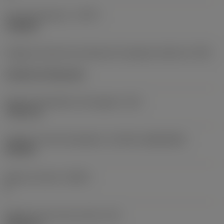
Tipo de operación
(CTPT)
roughing
Código de estilo de montaje de la plaquita (métrico)
(IFS)
Cylindrical fixing hole
Fijación del diámetro del agujero
(D1)
7,925 mm
Tamaño y forma de plaquita
(CUTINT_SIZESHAPE)
CN1906
Número de filos
(CEDC)
2
Diámetro de círculo inscrito
(IC)