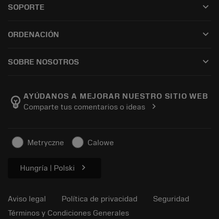
keyboard_arrow_down
SOPORTE
Todo el software
Servicio de atención al cliente
Reciclaje
keyboard_arrow_down
ORDENACIÓN
Distribuidores y especialistas
Reacondicionamiento
Cómo comprar
Guías y tutoriales
Tailor Made
keyboard_arrow_down
SOBRE NOSOTROS
Orden
Calculadoras y apps
Acerca de Sandvik Coromant
Volver
Catálogos y manuales
Manufacturing wellness
Rastrear su pedido
AYÚDANOS A MEJORAR NUESTRO SITIO WEB
emoji_objects
chevron_right
Comparte tus comentarios o ideas
Carrera
Solicitar un presupuesto
Negocio sostenible
Artículos
Metryczne
Calowe
Para prensas
chevron_right
Hungría | Polski
Aviso legal
Política de privacidad
Seguridad
Términos y Condiciones Generales