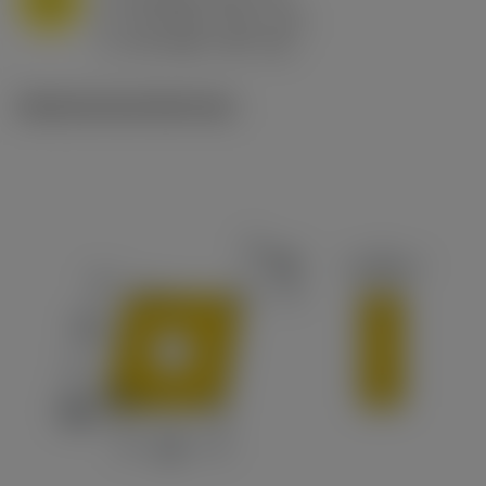
f
0.8 mm/r (0.5 - 1.1)
n
h
0.8 mm/r (0.5 - 1.1)
ex
v
65 m/min (90 - 50)
c
Ilustraciones técnicas