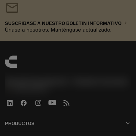
mail
chevron_right
SUSCRÍBASE A NUESTRO BOLETÍN INFORMATIVO
Únase a nosotros. Manténgase actualizado.
Sandvik Española S.A. - División Coromant
phone
+34919010275
keyboard_arrow_down
PRODUCTOS
Todas las herramientas