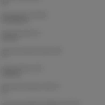
HC
Recubrimiento
(COATING)
CVD TiCN+TiN
Grosor de plaquita
(S)
6,35 mm
Ángulo de incidencia principal
(AN)
0 °
Peso del elemento
(WT)
0,0262 kg
Alojamiento de plaquita
(SSC_M)
19
Vista en sist. imperial de código de tamaño del